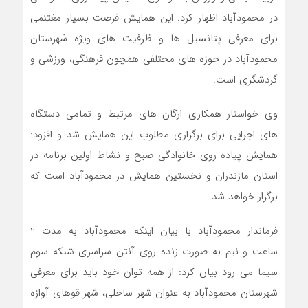
در محمودآباد اظهار كرد: اين همايش فرصت بسيار مغتنمي
براي معرفي پتانسيل ها و ظرفيت هاي ويژه شهرستان
محمودآباد در حوزه هاي مختلفي همچون فرهنگي، ورزشي و
گردشگري است.
وي خواستار همكاري ارگان هاي مرتبط و تمامي دستگاه
هاي اجرايي براي برگزاري مطلوب اين همايش شد و افزود:
همايش پياده روي خانوادگي صبح و نشاط اولین برنامه در
استان مازندران و نخستين همايش در محمودآباد است كه
برگزار خواهد شد.
فرماندار محمودآباد با بيان اينكه محمودآباد به مدت 2
ساعت و نيم به صورت زنده روي آنتن سراسري شبكه سوم
سيما مي رود بيان كرد: از همه توان خود بايد براي معرفي
شهرستان محمودآباد به عنوان شهر ساحلی، شهر قوهای آوازه