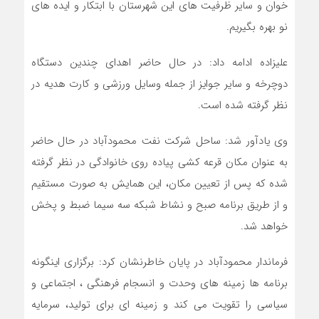
خوان و ساير ظرفيت هاي اين شهرستان با ابتكار و ايده هاي
نو بهره بگيريم.
علیزاده ادامه داد: در حال حاضر اهداي چندین دستگاه
دوچرخه و ساير جوايز از جمله وسايل ورزشي و‌ کارت هدیه در
نظر گرفته شده است.
وی يادآور شد: ساحل شرکت نفت محمودآباد در حال حاضر
به عنوان مكان قرعه کشی پياده روي خانوادگي در نظر گرفته
شده كه پس از تعيين مكان، اين همايش به صورت مستقيم
و از طريق برنامه صبح و نشاط شبکه سه سیما ضبط و پخش
خواهد شد.
فرماندار محمودآباد در پایان خاطرنشان کرد: برگزاري اينگونه
برنامه ها زمينه هاي وحدت و انسجام فرهنگي ، اجتماعي و
سياسي را تقويت مي كند و زمينه اي براي توليد، سرمايه