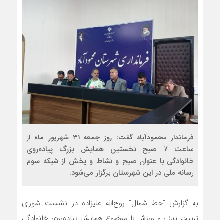
فرماندار محمودآباد گفت: روز جمعه ۳۱ شهریور ماه از
ساعت ۷ صبح نخستين همايش بزرگ پياده‌روي
خانوادگي با عنوان صبح و نشاط و پخش از شبكه سوم
رسانه ملي در این شهرستان برگزار مي‌شود.
به گزارش “خط شمال” روح‌الله علیزاده در نشست شورای
تربیت بدنی و ورزش با موضوع همايش پياده‌روي خانوادگي