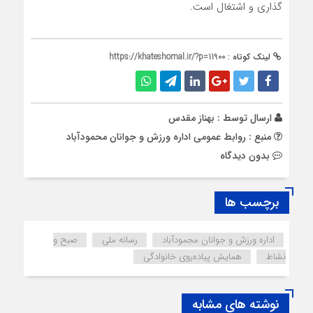
گذاري و اشتغال است.
لینک کوتاه :
https://khateshomal.ir/?p=11900
ارسال توسط :
بهناز مقدس
منبع : روابط عمومی اداره ورزش و جوانان محمودآباد
بدون دیدگاه
برچسب ها
اداره ورزش و جوانان مجمودآباد
رسانه ملی
صبح و
نشاط
همايش پياده‌روي خانوادگي
نوشته های مشابه