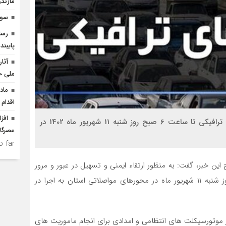
مازندر
سوگ
رسان
پایبند
آثا
ملی ح
ماد
اقدام 
افز
رییس پلیس‌راه استان مازندران از اعمال محدودیت‌های ترافیکی تا ساعت 6 صبح روز شنبه 11 شهریور ماه 1402 در
عصرگاه
 far.
ین خبر، گفت: به منظور ارتقاء ايمني و تسهيل در عبور و مرور
وسايل نقليه، محدودیت های ترافیکی تا ساعت 6 صبح روز شنبه 11 شهریور ماه در محورهای مواصلاتی استان به اجرا در
از موتورسیکلت های انتظامی و امدادی برای انجام ماموریت های