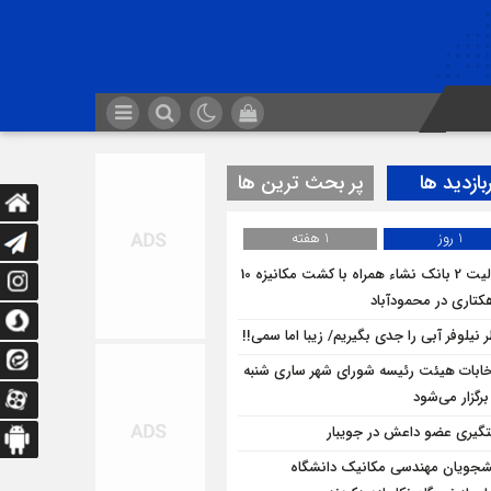
بازدید ها
پر بحث ترین ها
1 روز
1 هفته
فعالیت 2 بانک نشاء همراه با کشت مکانیزه 10
کتاری در محمودآباد
 نیلوفر آبی را جدی بگیریم/ زیبا اما سمی!!
خابات هیئت رئیسه شورای شهر ساری شنبه
برگزار می‌شود
گیری عضو داعش در جویبار
شجویان مهندسی مکانیک دانشگاه