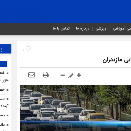
می آموزشی
ورزشی
درباره ما
تماس با ما
پر
6
ی مازندران
هزار ه
خطر
انت
آینده 
دست
دان