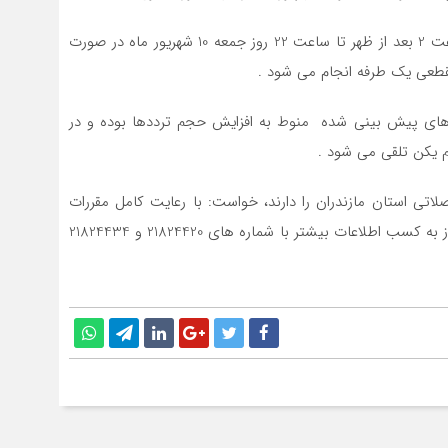
رئیس پلیس راه استان افزود: تردد کلیه وسایط نقلیه از ساعت 2 بعد از ظهر تا ساعت 22 روز جمعه 10 شهریور ماه در صورت
قطعی یک طرفه انجام می شود .
ای پیش بینی شده منوط به افزایش حجم ترددها بوده و در
 یکن تلقی می شود .
اتی استان مازندران را دارند، خواست: با رعایت کامل مقررات
راهنمایی و رانندگی و ضمن مدیریت سفر خود، در صورت نیاز به کسب اطلاعات بیشتر با شماره های 21824420 و 21824434