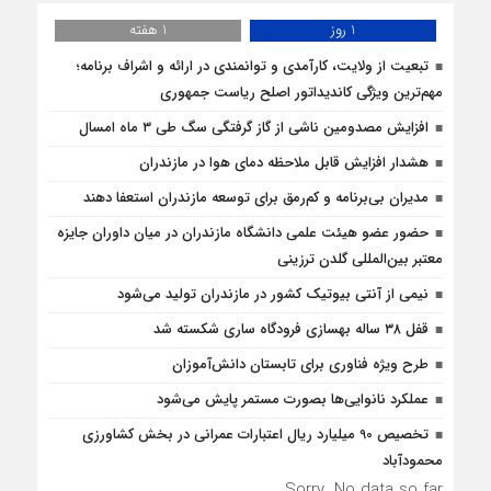
1 روز
1 هفته
تبعیت از ولایت، کارآمدی و توانمندی در ارائه و اشراف برنامه؛
مهم‌ترین ویژگی کاندیداتور اصلح ریاست جمهوری
افزایش مصدومین ناشی از گاز گرفتگی سگ طی ۳ ماه امسال
هشدار افزایش قابل ملاحظه دمای هوا در مازندران
مدیران بی‌برنامه و کم‌رمق برای توسعه مازندران استعفا دهند
حضور عضو هیئت علمی دانشگاه مازندران در میان داوران جایزه
معتبر بین‌المللی گلدن ترزینی
نیمی از آنتی بیوتیک کشور در مازندران تولید می‌شود
قفل ۳۸ ساله بهسازی فرودگاه ساری شکسته شد
طرح ویژه فناوری برای تابستان دانش‌آموزان
عملکرد نانوایی‌ها بصورت مستمر پایش می‌شود
تخصیص 90 میلیارد ریال اعتبارات عمرانی در بخش کشاورزی
محمودآباد
Sorry. No data so far.