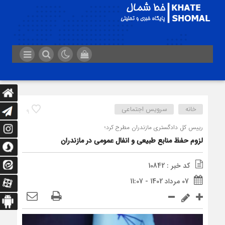
خانه
سرویس اجتماعی
9
رییس کل دادگستری مازندران مطرح کرد؛
لزوم حفظ منابع طبیعی و انفال عمومی در مازندران
کد خبر : 10842
07 مرداد 1402 - 11:07