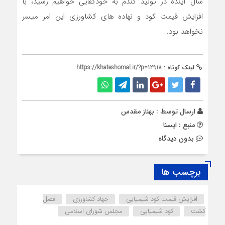
سال آینده در تولید گندم به خودکفایی خواهیم رسید، با
افزایش قیمت کود و نهاده های کشاورزی این امر میسر
نخواهد بود.
لینک کوتاه :
https://khateshomal.ir/?p=12918
ارسال توسط :
بهناز مقدس
منبع : ایسنا
بدون دیدگاه
برچسب ها
افزایش قیمت کود شیمیایی
جهاد کشاورزی
فصل
کشت
کود شیمیایی
مجلس شورای اسلامی