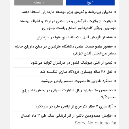
1 روز
1 هفته
مدیران بی‌برنامه و کم‌رمق برای توسعه مازندران استعفا دهند
تبعیت از ولایت، کارآمدی و توانمندی در ارائه و اشراف برنامه؛
مهم‌ترین ویژگی کاندیداتور اصلح ریاست جمهوری
هشدار افزایش قابل ملاحظه دمای هوا در مازندران
حضور عضو هیئت علمی دانشگاه مازندران در میان داوران جایزه
معتبر بین‌المللی گلدن ترزینی
نیمی از آنتی بیوتیک کشور در مازندران تولید می‌شود
قفل ۳۸ ساله بهسازی فرودگاه ساری شکسته شد
عملکرد نانوایی‌ها بصورت مستمر پایش می‌شود
تخصیص 90 میلیارد ریال اعتبارات عمرانی در بخش کشاورزی
محمودآباد
آزادسازی 7 هزار متر مربع از اراضی ملی در سوادکوه
افزایش مصدومین ناشی از گاز گرفتگی سگ طی ۳ ماه امسال
Sorry. No data so far.