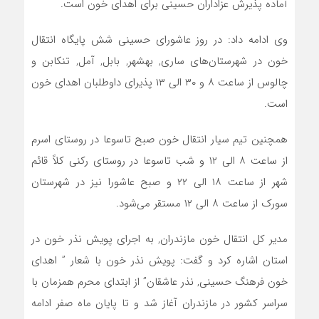
آماده پذیرش عزاداران حسینی برای اهدای خون است.
وی ادامه داد: در روز عاشورای حسینی شش پایگاه انتقال
خون در شهرستان‌های ساری, بهشهر, بابل, آمل, تنکابن و
چالوس از ساعت ۸ و ۳۰ الی ١٣ پذیرای داوطلبان اهدای خون
است.
همچنین تیم سیار انتقال خون صبح تاسوعا در روستای اسرم
از ساعت ٨ الی ١٢ و شب تاسوعا در روستای رکنی کلاً قائم
شهر از ساعت ١٨ الی ٢٢ و صبح عاشورا نیز در شهرستان
سورک از ساعت ٨ الی ١٢ مستقر می‌شود.
مدیر کل انتقال خون مازندران, به اجرای پویش نذر خون در
استان اشاره کرد و گفت: پویش نذر خون با شعار ” اهدای
خون فرهنگ حسینی, نذر عاشقان” از ابتدای محرم همزمان با
سراسر کشور در مازندران آغاز شد و تا پایان ماه صفر ادامه