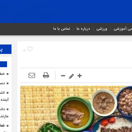
می آموزشی
ورزشی
درباره ما
تماس با ما
پر
14
خطر
دست
انت
آینده 
دان
مازندر