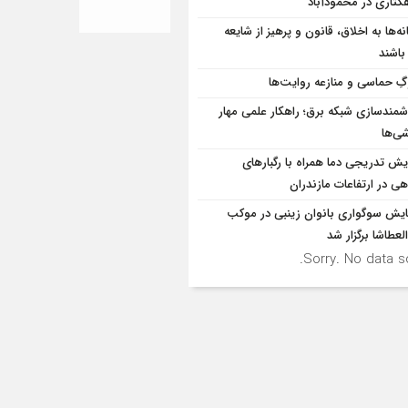
کتاری در محمودآباد
ه‌ها به اخلاق، قانون و پرهیز از شایعه
 باشند
ِ حماسی و منازعه روایت‌ها
مندسازی شبکه برق؛ راهکار علمی مهار
ی‌ها
ایش تدریجی دما همراه با رگبارهای
ی در ارتفاعات مازندران
یش سوگواری بانوان زینبی در موکب
العطاشا برگزار شد
Sorry. No data so