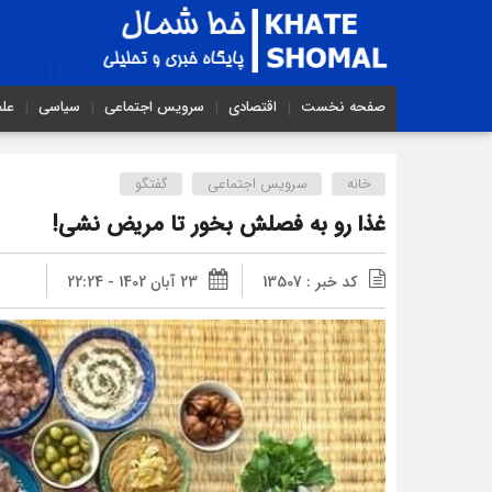
صفحه نخست
اقتصادی
سرویس اجتماعی
سیاسی
عل
خانه
سرویس اجتماعی
گفتگو
غذا رو به فصلش بخور تا مریض نشی!
کد خبر : 13507
23 آبان 1402 - 22:24