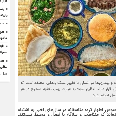
هزار ه
رسان
پایبند
سوگ
هوش
خاموش
افز
عصرگاه
هما
ساقی‌‌
 far.
 و بیماری‌ها در انسان با تغییر سبک زندگی، معتقد است که
ن قرار دارند تنظیم شود؛ به عبارت بهتر، تغذیه صحیح در هر
فصل انجام شود.
وص اظهار کرد: متاسفانه در سال‌های اخیر به اشتباه
‌اند که متناسب و سازگار با فصل و محیط نیستند.