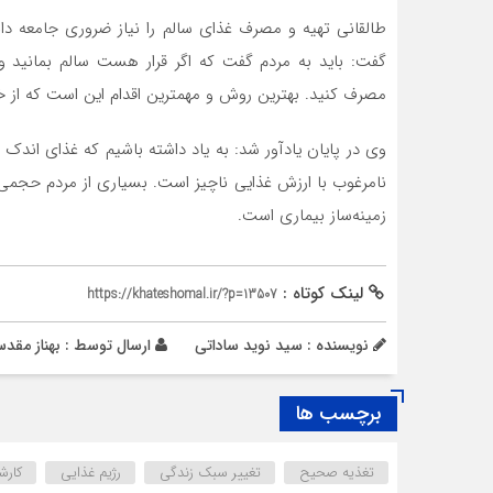
طالقانی تهیه و مصرف غذای سالم را نیاز ضروری جامعه دان
گفت: باید به مردم گفت که اگر قرار هست سالم بمانید و
مصرف کنید. بهترین روش و مهمترین اقدام این است که از خا
وی در پایان یادآور شد: به‌ یاد داشته باشیم که غذای اندک ا
نامرغوب با ارزش غذایی ناچیز است. بسیاری از مردم حجمی 
زمینه‌ساز بیماری است.
لینک کوتاه :
https://khateshomal.ir/?p=13507
نویسنده : سید نوید ساداتی
ارسال توسط :
بهناز مقد
برچسب ها
تغذیه صحیح
تغییر سبک زندگی
رژیم غذایی
کارش