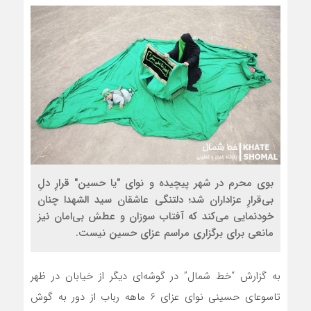
بوی محرم در شهر پیچیده و نوای "یا حسین" قرارِ دلِ
بی‌قرارِ عزاداران شد؛ دلتنگی عاشقان سید الشهدا چنان
خودنمایی می‌کند که آفتاب سوزان و عطش بی‌امان نیز
مانعی برای برگزاری مراسم عزای حسین نیست.
به گزارش “خط شمال” در گوشه‌ای دیگر از خیابان در ظهر
تاسوعای حسینی نوای عزای 6 ماهه رباب از دور به گوش