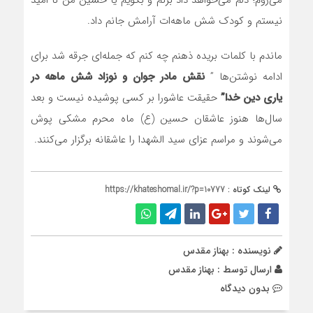
می‌روم؛ دلم می‌خواهد داد بزنم و بگویم یا حسین من نا امید
نیستم و کودک شش ماهه‌ات آرامش جانم داد.
ماندم با کلمات بریده ذهنم چه کنم که جمله‌ای جرقه شد برای
ادامه نوشتن‌ها ”
نقش مادر جوان و نوزاد شش ماهه در
یاری دین خدا”
حقیقت عاشورا بر کسی پوشیده نیست و بعد
سال‌ها هنوز عاشقان حسین (ع) ماه محرم مشکی پوش
می‌شوند و مراسم عزای سید الشهدا را عاشقانه برگزار می‌کنند.
لینک کوتاه :
https://khateshomal.ir/?p=10777
نویسنده : بهناز مقدس
ارسال توسط :
بهناز مقدس
بدون دیدگاه