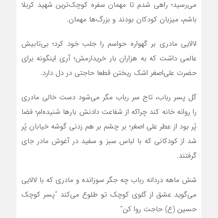
می‌رسید؛ راهی شدم تا مهمان سفره کوچک‌ترین شهید کربلا
باشم، میزبان کودکان بودند و بزرگ‌ها مهمان.
لالایی مادری بر گهواره حواسم را جلب خود کرد؛ بی‌تابیش
عالمی داشت که به هزاران بار خریدارمش؛ آری اینگونه برای
حضرت علی‌اصغر اشک ریختن قطعا حاجتی در دل دارد.
گل پسر رباب، تاج سر رباب مگر می‌شود دست خالی مادری
را روانه خانه کند چراکه از شفاعت دادنش بارها شنیده‌ام؛ فضا
پُر بود از عطر علی اصغر؛ بر چشم بر هم زدنی گوشه خیابان پُر
شد از کودکانی که با لباس سبز و سفید در آغوش مادر جای
گرفتند.
شش ماهه دردانه رباب چه جگر سوزانده و مادری که با لالایی
می‌گوید عشق از گلوی کوچک تو طلوع می‌کند “پسر کوچک
حسین (ع) حاجت روا کن”