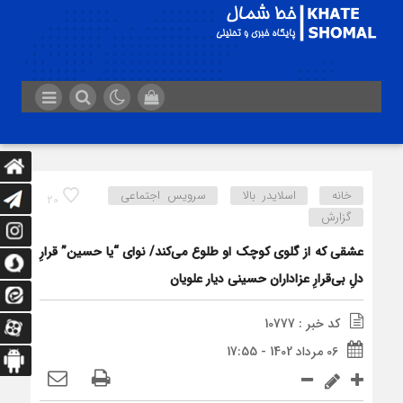
خانه
اسلایدر بالا
سرویس اجتماعی
20
گزارش
عشقی که از گلوی کوچک او طلوع می‌کند/ نوای “یا حسین” قرارِ
دلِ بی‌قرارِ عزاداران حسینی دیار علویان
کد خبر : 10777
06 مرداد 1402 - 17:55