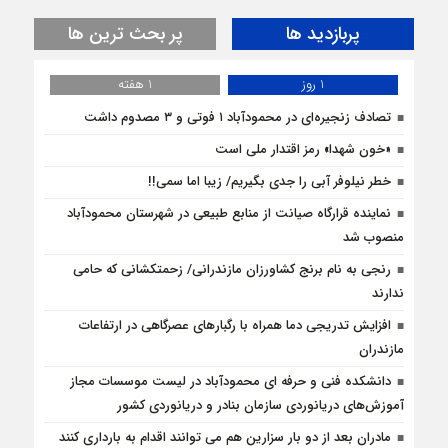
پربازدید ها
پر بحث ترین ها
1 روز
1 هفته
تصادف زنجیره‌ای در محمودآباد ۱ فوتی و ۳ مصدوم داشت
«خون شهدا» رمز اقتدار ملی است
خطر نیلوفر آبی را جدی بگیریم/ زیبا اما سمی!!
نماینده قرارگاه صیانت از منابع طبیعی در شهرستان محمودآباد
منصوب شد
رنجی به نام برنج کشاورزان مازندرانی/ زحمتکشانی که حامی
ندارند
افزایش تدریجی دما همراه با رگبارهای عصرگاهی در ارتفاعات
مازندران
دانشکده فنی و حرفه ای محمودآباد در لیست موسسات مجاز
آموزش‌های دریانوردی سازمان بنادر و دریانوردی کشور
مادران بعد از دو بار سزارین هم می توانند اقدام به بارداری کنند