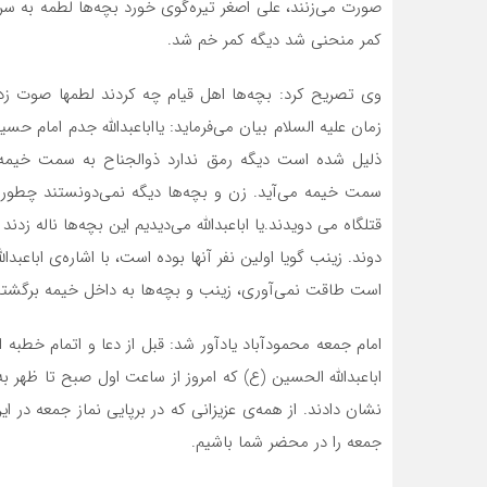
صورت می‌زنند، علی اصغر تیره‌گوی خورد بچه‌ها لطمه به 
کمر منحنی شد دیگه کمر خم شد.
وی تصریح کرد: بچه‌ها اهل قیام چه کردند لطمها صوت زد
زمان علیه السلام بیان می‌فرماید: یااباعبدالله جدم امام ح
ذلیل شده است دیگه رمق ندارد ذوالجناح به سمت خیمه م
سمت خیمه می‌آید. زن و بچه‌ها دیگه نمی‌دونستند چطور 
قتلگاه می دویدند.یا اباعبدالله می‌دیدیم این بچه‌ها ناله زد
دوند. زینب گویا اولین نفر آنها بوده است، با اشاره‌ی ابا‌عبد
است طاقت نمی‌آوری، زینب و بچه‌ها به داخل خیمه برگشتن
امام جمعه محمودآباد یادآور شد: قبل از دعا و اتمام خطبه
اباعبدالله الحسین (ع) که امروز از ساعت اول صبح تا ظهر
نشان دادند. از همه‌ی عزیزانی که در برپایی نماز جمعه در 
جمعه را در محضر شما باشیم.