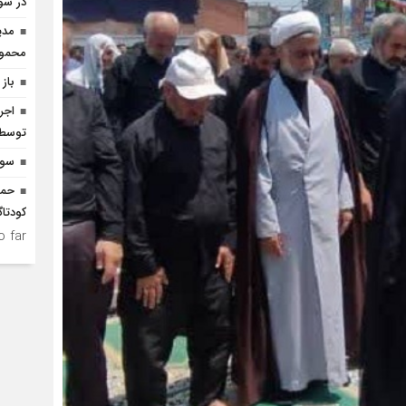
در سو
مدی
محمودآ
باز 
توسط ا
سوم
حما
کودتاگ
 far.