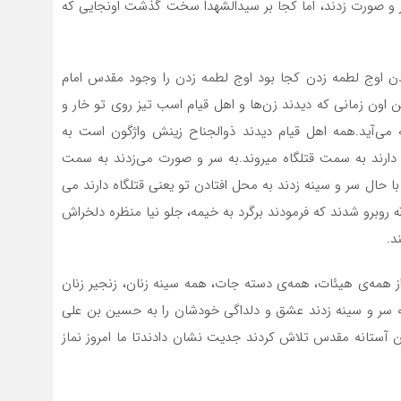
سر و صورت زدند، اما کجا بر سیدالشهدا سخت گذشت اونجایی که
ن اوج لطمه زدن کجا بود اوج لطمه زدن را وجود مقدس امام
سین اون زمانی که دیدند زن‌ها و اهل قیام اسب تیز روی تو خار و
ی‌آید.همه اهل قیام دیدند ذوالجناح زینش واژگون است به
دارند به سمت قتلگاه میروند.به سر و صورت می‌زدند به سمت
ند با حال سر و سینه زدند به محل افتادن تو یعنی قتلگاه دارند می
الله روبرو شدند که فرمودند برگرد به خیمه، جلو نیا منظره دلخراش
د.
 از همه‌ی هیئات، همه‌ی دسته جات، همه سینه زنان، زنجیر زنان
 به سر و سینه زدند عشق و دلداگی خودشان را به حسین بن علی
این آستانه مقدس تلاش کردند جدیت نشان دادندتا ما امروز نماز