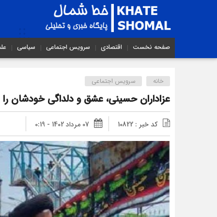
صفحه نخست
اقتصادی
سرویس اجتماعی
سیاسی
عل
خانه
سرویس اجتماعی
عزاداران حسینی، عشق و دلداگی خودشان را ب
کد خبر : 10822
07 مرداد 1402 - 0:19