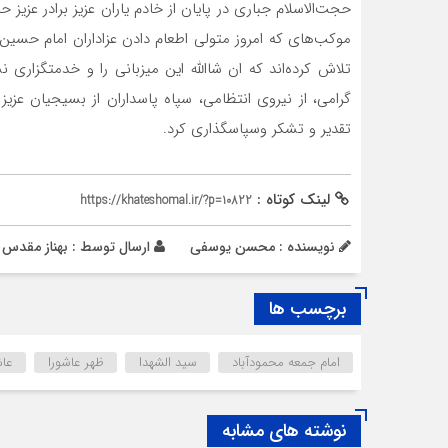
حجت‌الاسلام جباری در پایان از خادم یاران عزیز برادر عزی
موکب‌های که امروز متولی اطعام دادن عزاداران امام حسین
تلاش کرده‌اند که ان شاالله این میزبانی را و خدمتگزاری 
گرامی، از نیروی انتظامی، سپاه پاسداران از بسیجیان عزیز 
تقدیر و تشکر وسپاسگذاری کرد.
لینک کوتاه :
https://khateshomal.ir/?p=10822
نویسنده : محسن یوسفی
ارسال توسط :
بهناز مقدس
برچسب ها
امام جمعه محمودآباد
سید الشهدا
ظهر عاشورا
عاش
نوشته های مشابه