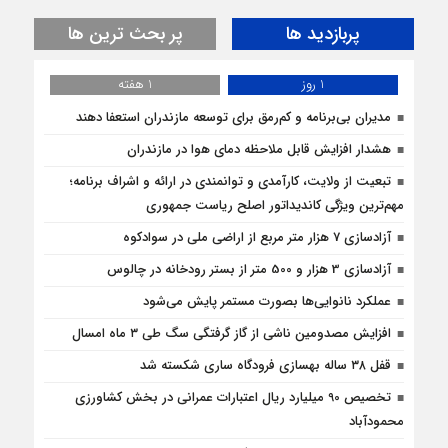
پربازدید ها
پر بحث ترین ها
1 روز
1 هفته
مدیران بی‌برنامه و کم‌رمق برای توسعه مازندران استعفا دهند
هشدار افزایش قابل ملاحظه دمای هوا در مازندران
تبعیت از ولایت، کارآمدی و توانمندی در ارائه و اشراف برنامه؛
مهم‌ترین ویژگی کاندیداتور اصلح ریاست جمهوری
آزادسازی 7 هزار متر مربع از اراضی ملی در سوادکوه
آزادسازی 3 هزار و 500 متر از بستر رودخانه در چالوس
عملکرد نانوایی‌ها بصورت مستمر پایش می‌شود
افزایش مصدومین ناشی از گاز گرفتگی سگ طی ۳ ماه امسال
قفل ۳۸ ساله بهسازی فرودگاه ساری شکسته شد
تخصیص 90 میلیارد ریال اعتبارات عمرانی در بخش کشاورزی
محمودآباد