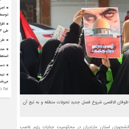
توسط ا
افز
طی ۳ ماه امسال
طرح
مدی
استعف
دست
نیم
می‌شو
 far.
 طوفان الاقصی شروع فصل جدید تحولات منطقه و به تبع آن
نشجویان استان مازندران در محکومیت جنایات رژیم غاصب