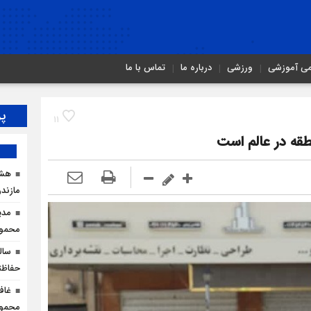
می آموزشی
ورزشی
درباره ما
تماس با ما
پر
11
قه در عالم است
هشد
مازندر
مدی
محمودآ
سال
حفاظت
غاف
محمود