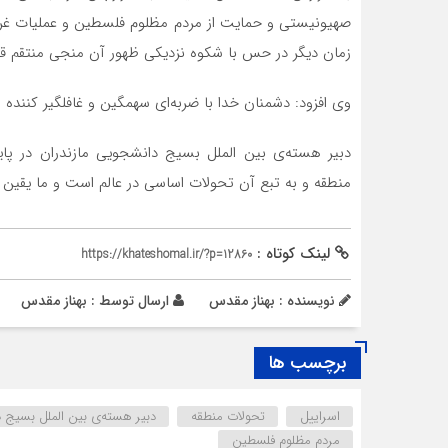
صهیونیستی و حمایت از مردم مظلوم فلسطین و عملیات غرور
زمان دیگر در حس با شکوه نزدیکی ظهور آن منجی منتقم قرار
وی افزود: دشمنان خدا با ضربه‌ای سهمگین و غافلگیر کنند
دبیر هسته‌ی بین الملل بسیج دانشجویی مازندران در پ
منطقه و به تبع آن تحولات اساسی در عالم است و ما یقین د
لینک کوتاه :
https://khateshomal.ir/?p=12860
نویسنده : بهناز مقدس
ارسال توسط :
بهناز مقدس
برچسب ها
اسراییل
تحولات منطقه
دبیر هسته‌ی بین الملل بسیج 
مردم مظلوم فلسطین