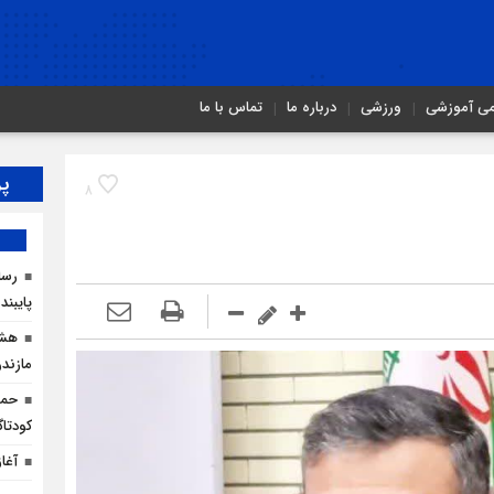
می آموزشی
ورزشی
درباره ما
تماس با ما
پر
8
رسان
پایبند
هشد
مازندر
حما
کودتاگ
آغا