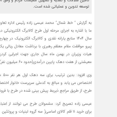
تأمین سلامت و تغذیه و تسهیل معیشت مردم و وفق اص
توسعه تدوین و عملیاتی شده است.
به گزارش ” خط شمال” محمد عیسی زاده رئیس اداره تعاون، 
سال ۱۴۰۴ منابع یارانه نقدی و کالابرگ الکترونیک د
پیرو موافقت مقام معظم رهبری با برداشت معادل ریالی یک
هیات وزیران در بهمن ماه سال جاری جهت اجرایی کردن 
معیشتی از هفت دهک پایین درآمدی(حدود ۶۰ میلیون نفر) صورت خواهد گرفت.
وی ا
اختصاص می یابد و مبالغ به کدملی سرپرست خانوار اختصا
طرح، از طریق مراجع ذیربط پیش بینی شده در طرح با فروش
عیسی زاده تصریح کرد: مشمولان طرح می توانند از اعتب
برای خرید ۱۱ قلم کالای اساسی( سه گروه لبنیات و پروت