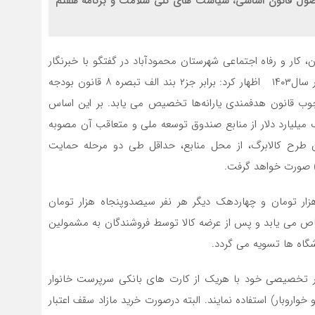
ول قانون اساسی، سیاست های کلی سلامت و برنامه هفتم
کار و رفاه اجتماعی شهرستان محمودآباد در گفتگو با خبرنگار
ما با اشاره به اجرای مرحله اول طرح کالابرگ الکترونیکی در سال۱۴۰۳ اظهار کرد: برابر جز۲ بند الف تبصره ۸ قانون بودجه
ر چهارچوب قانون هدفمندی یارانه‌ها تخصیص می یابد. بر این اساس
 میلیارد دلار از منابع صندوق توسعه ملی و متعاقب آن مصوبه
طرح کالابرگ‌، از محل منابع، حداقل طی دو مرحله حمایت
فزود: بدین ترتیب برای سه دهک اول هر نفر ۵۰۰ هزار تومان و چهاردهک دیگر هر نفر سیصدوپنجاه هزار تومان
ص می یابد و پس از عرضه کالا توسط فروشندگان به مشمولین
گاه ها تسویه می گردد.
ار تخصیصی خود با هریک از کارت های بانکی سرپرست خانوار
ئین و خواروبار) استفاده نمایند. البته درصورت خرید مازاد سقف اعتبار‌