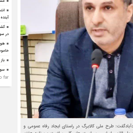
مسیر
انت
آینده 
در سو
هوش
خاموش
باز 
سوم
 far.
آبادگفت: طرح ملی کالابرگ در راستای ایجاد رفاه عمومی و