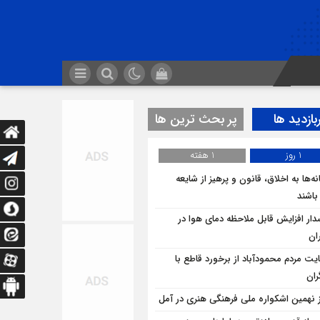
بازدید ها
پر بحث ترین ها
1 روز
1 هفته
ه‌ها به اخلاق، قانون و پرهیز از شایعه
 باشند
ار افزایش قابل ملاحظه دمای هوا در
ان
یت مردم محمودآباد از برخورد قاطع با
ران
ز نهمین اشکواره ملی فرهنگی هنری در آمل