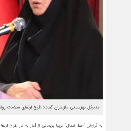
مدیرکل بهزیستی مازندران گفت: طرح ارتقای سلامت روان
به گزارش “خط شمال” فریبا بریمانی از آغاز به کار طرح ارتق