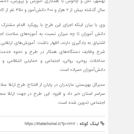
بهشهر، آمل و چالوس با همکاری آموزش و پرورش، دانشگا
سال گذشته بیش از ۲ هزار و ۶۰۰ دانش‌آموز و ۳۵۰ نفر از کادر آموزشی در ۳۰ مدرسه از خدمات طرح بهره مند شدند.
وی با بیان اینکه اجرای این طرح با رویکرد اقدام مشترک
دانش آموزان تا چه میزان نسبت به آموزه‌های سلامت اجت
اشتیاق به یادگیری دارند، اظهار داشت: آموزش‌های ارتقای
شرح وظایف دستگاه‌های همکار در طرح و نحوه خدمت رس
مداخلات روحی، روانی، اجتماعی و حمایتی انتظامی و 
دانش‌آموزان «سراد» است.
مدیرکل بهزیستی مازندران در پایان از افتتاح طرح ارتقا سل
سراسر استان خبر داد و افزود: این طرح در جهت ارتقا س
اجتماعی تدوین شده است.
لینک کوتاه :
https://khateshomal.ir/?p=17612