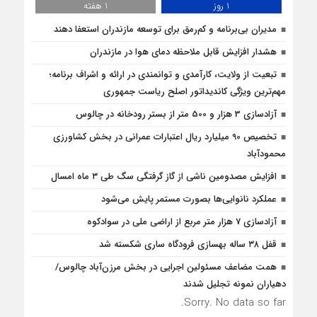
1 روز
1 هفته
مدیران بی‌برنامه و کم‌رمق برای توسعه مازندران استعفا دهند
هشدار افزایش قابل ملاحظه دمای هوا در مازندران
تبعیت از ولایت، کارآمدی و توانمندی در ارائه و اشراف برنامه؛
مهم‌ترین ویژگی کاندیداتور اصلح ریاست جمهوری
آزادسازی 3 هزار و 500 متر از بستر رودخانه در چالوس
تخصیص 90 میلیارد ریال اعتبارات عمرانی در بخش کشاورزی
محمودآباد
افزایش مصدومین ناشی از گاز گرفتگی سگ طی ۳ ماه امسال
عملکرد نانوایی‌ها بصورت مستمر پایش می‌شود
آزادسازی 7 هزار متر مربع از اراضی ملی در سوادکوه
قفل ۳۸ ساله بهسازی فرودگاه ساری شکسته شد
همت مضاعف مسئولین اجرایی در بخش مرزن‌آباد چالوس/
دهیاران نمونه تجلیل شدند
Sorry. No data so far.