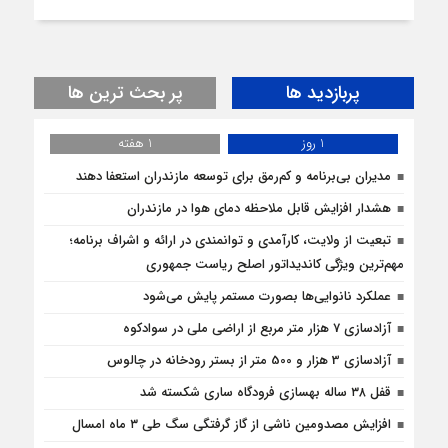
پربازدید ها
پر بحث ترین ها
1 روز
1 هفته
مدیران بی‌برنامه و کم‌رمق برای توسعه مازندران استعفا دهند
هشدار افزایش قابل ملاحظه دمای هوا در مازندران
تبعیت از ولایت، کارآمدی و توانمندی در ارائه و اشراف برنامه؛
مهم‌ترین ویژگی کاندیداتور اصلح ریاست جمهوری
عملکرد نانوایی‌ها بصورت مستمر پایش می‌شود
آزادسازی 7 هزار متر مربع از اراضی ملی در سوادکوه
آزادسازی 3 هزار و 500 متر از بستر رودخانه در چالوس
قفل ۳۸ ساله بهسازی فرودگاه ساری شکسته شد
افزایش مصدومین ناشی از گاز گرفتگی سگ طی ۳ ماه امسال