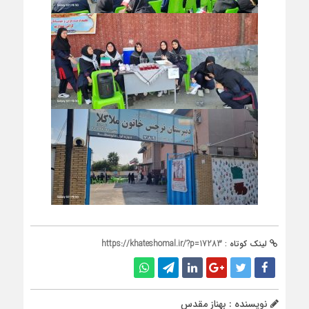
لینک کوتاه :
https://khateshomal.ir/?p=17283
نویسنده : بهناز مقدس