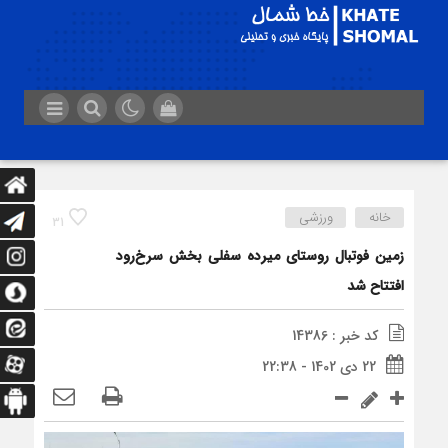
خانه
ورزشی
31
زمین فوتبال روستای میرده سفلی بخش سرخ‌رود
افتتاح شد
کد خبر : 14386
22 دی 1402 - 22:38