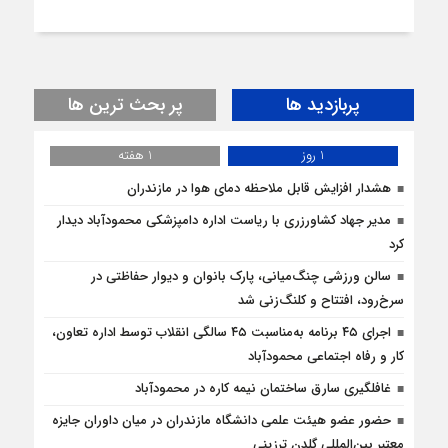
پربازدید ها
پر بحث ترین ها
1 روز
1 هفته
هشدار افزایش قابل ملاحظه دمای هوا در مازندران
مدیر جهاد کشاورزری با ریاست اداره دامپزشکی محمودآباد دیدار
کرد
سالن ورزشی چنگ‌میانی، پارک بانوان و دیوار حفاظتی در
سرخ‌رود، افتتاح و کلنگ‌زنی شد
اجرای ۴۵ برنامه به‌مناسبت ۴۵ سالگی انقلاب توسط اداره تعاون،
کار و رفاه اجتماعی محمودآباد
غافلگيري سارق ساختمان نيمه کاره در محمودآباد
حضور عضو هیئت علمی دانشگاه مازندران در میان داوران جایزه
معتبر بین‌المللی گلدن ترزینی