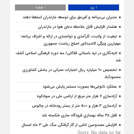
1 روز
1 هفته
مدیران بی‌برنامه و کم‌رمق برای توسعه مازندران استعفا دهند
هشدار افزایش قابل ملاحظه دمای هوا در مازندران
تبعیت از ولایت، کارآمدی و توانمندی در ارائه و اشراف برنامه؛
مهم‌ترین ویژگی کاندیداتور اصلح ریاست جمهوری
لایه‌نگاری در تپه باستانی قلاکتی/ سه دوره فرهنگی اسلامی کشف
شد
تخصیص 90 میلیارد ریال اعتبارات عمرانی در بخش کشاورزی
محمودآباد
عملکرد نانوایی‌ها بصورت مستمر پایش می‌شود
آزادسازی 7 هزار متر مربع از اراضی ملی در سوادکوه
آزادسازی 3 هزار و 500 متر از بستر رودخانه در چالوس
قفل ۳۸ ساله بهسازی فرودگاه ساری شکسته شد
افزایش مصدومین ناشی از گاز گرفتگی سگ طی ۳ ماه امسال
Sorry. No data so far.