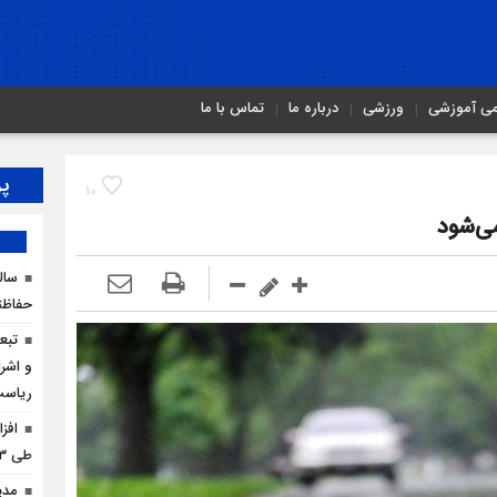
می آموزشی
ورزشی
درباره ما
تماس با ما
پر
10
می‌شود
سال
حفاظت
تبع
و اشرا
ریاس
افز
طی ۳ ماه امسال
مدی