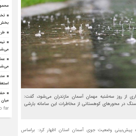
محمودآ
بخش ک
طرح
نیم
می‌شو
عمل
می‌شو
مدی
استعف
حضو
اری از روز سه‌شنبه مهمان آسمان مازندران می‌شود، گفت:
میان د
نگ در محورهای کوهستانی از مخاطرات این سامانه بارشی
 far.
 پیش‌بینی وضعیت جوی آسمان استان اظهار کرد: براساس