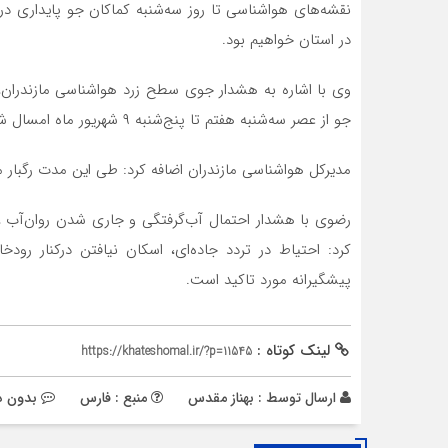
نقشه‌های هواشناسی تا روز سه‌شنبه کماکان جو پایداری د
در استان خواهیم بود.
وی با اشاره به هشدار جوی سطح زرد هواشناسی مازندران، گ
جو از عصر سه‌شنبه هفتم تا پنج‌شنبه ۹ شهریور ماه امسال شاهد رگبارهای تابستانی در آسمان مازندران هستیم.
مدیرکل هواشناسی مازندران اضافه کرد: طی این مدت رگبار م
رضوی با هشدار احتمال آب‌گرفتگی و جاری شدن روان‌آب
کرد: احتیاط در تردد جاده‌ای، اسکان نیافتن درکنار رودخا
پیشگیرانه مورد تاکید است.
لینک کوتاه :
https://khateshomal.ir/?p=11545
ارسال توسط :
بهناز مقدس
منبع : فارس
بدون د