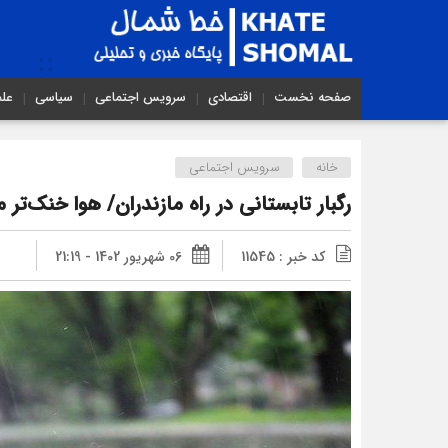
صفحه نخست
اقتصادی
سرویس اجتماعی
سیاسی
عل
خانه
سرویس اجتماعی
رگبار تابستانی در راه مازندران/ هوا خنک‌تر 
کد خبر : 11545
06 شهریور 1402 - 21:19