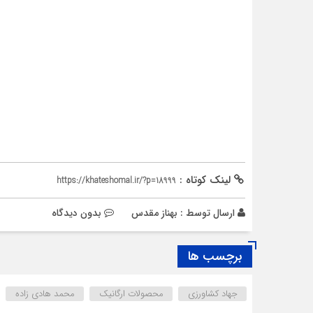
لینک کوتاه :
https://khateshomal.ir/?p=18999
ارسال توسط :
بهناز مقدس
بدون دیدگاه
برچسب ها
جهاد کشاورزی
محصولات ارگانیک
محمد هادی زاده