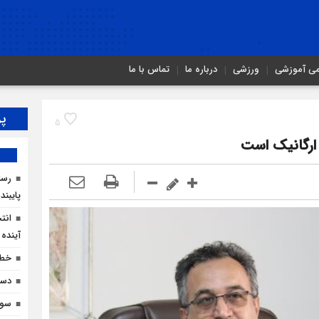
می آموزشی
ورزشی
درباره ما
تماس با ما
پر
5
ارگانیک است
رسان
پایبند
انت
آینده 
خطر
دست
سوگ