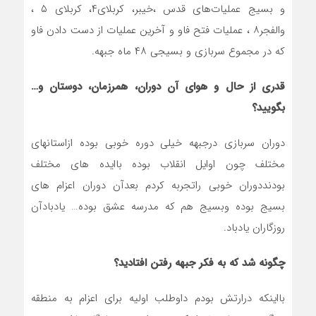
و بسیج عملیات‌های قدس ،خیبر، کربلای۴، کربلای ۵ ،
والفجر۸ ، عملیات فتح فاو و آخرین عملیات از دست دادن فاو
که در مجموع سربازی و بسیجی ۴۸ ماه جبهه.
قدری از حال و هوای آن دوران، همرزمان، دوستان و…
بگویید؟
دوران سربازی درجبهه خیلی دوره خوبی بوده ازاستانهای
مختلف چون اوایل انقلاب بوده باایده های مختلف
بودنددوران خوبی راتجربه کردم بعدآن دوران اعزام های
بسیج بوده وبسیج هم که مدرسه عشق بوده… یادبادآن
روزگاران یادباد.
چگونه شد که به فکر جبهه رفتن افتادید؟
بااینکه درارتش بودم داوطلب اولیه برای اعزام به منطقه