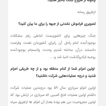
چگونه از شروع جنگ باخبر شدید؟
ازطریق رسانه
تصویری فراموش نشدنی از جبهه را برای ما بیان کنید؟
جنگ چیزهایی برای کشوریست اماعلی رغم مشکلات
بوجودآمده امام راحل آن رابرای کشورمان نعمت وفرصت
دانستند درآن ساخته شديم وحدت وانسجام بوجودآمده
روحیه ایثاروگذشت احیا شد و…..
اولین اعزام شما از کدام منطقه بود و از چه طریقی اعزام
شدید و درچه عملیات‌هایی شرکت داشتید؟
اولین اعزام سربازی سال ۵۹ بود درچندین عملیات شرکت
داشتم اولین عملیات فتح المبین که سربازی در ارتش بود که
اولین مجروحیت من هم بوده بعداز آن اعزام ها ازطریق سپاه