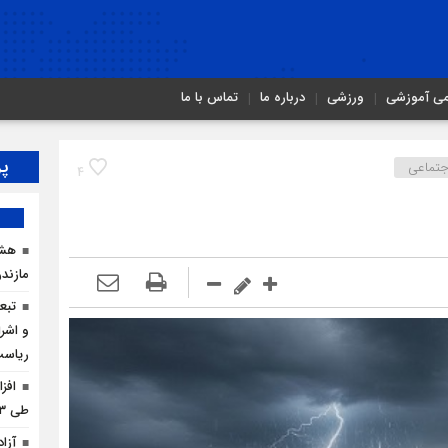
می آموزشی
ورزشی
درباره ما
تماس با ما
پر
تماعی
4
هشد
مازندر
تبع
و اشرا
ریاس
افز
طی ۳ ماه امسال