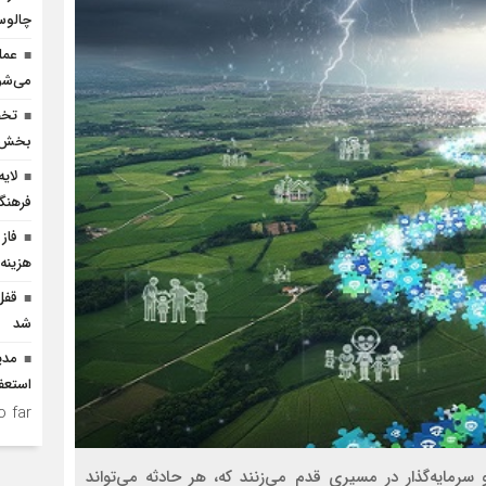
چالو
عمل
می‌شو
بخش ک
لای
فرهنگ
فاز 
هزینه ۲۵۰ میلیارد ریالی احداث
شد
مدی
استعف
 far.
 سرمایه‌گذار در مسیری قدم می‌زنند که، هر حادثه می‌تواند