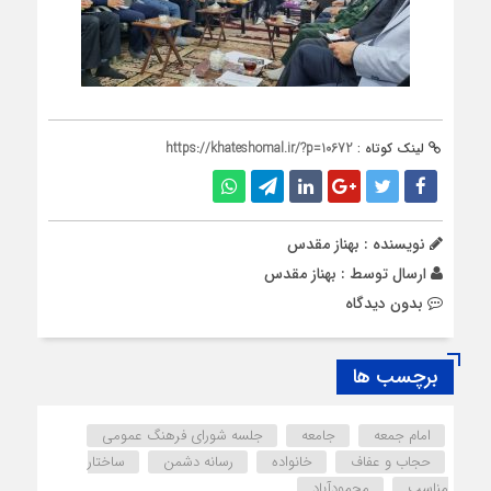
لینک کوتاه :
https://khateshomal.ir/?p=10672
نویسنده : بهناز مقدس
ارسال توسط :
بهناز مقدس
بدون دیدگاه
برچسب ها
امام جمعه
جامعه
جلسه شورای فرهنگ عمومی
حجاب و عفاف
خانواده
رسانه دشمن
ساختار
مناسب
محمودآباد