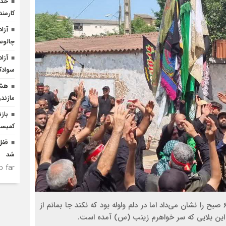
کارمن
چالو
سوادک
هشد
مازندر
باز
کمیسی
شد
 far.
عقربه‌های ساعت ایستاده بود؛ انگار زمان جلو نمی‌رفت، 6 صبح را نشان می‌داد اما در دلم ولوله بود که نکند جا بمانم از
ب این بلایی که سر خواهرم زینب (س) آمده است.