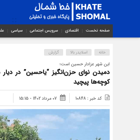
صفحه نخست
اقتصادی
سرویس اجتماعی
سیاسی
عل
خانه
اسلایدر بالا
گزارش
این شهر عزادار حسین است؛
دمیدن نوای حزن‌انگیز “یاحسین” در دیا
کوچه‌ها پیچید
کد خبر : 10848
07 مرداد 1402 - 15:15