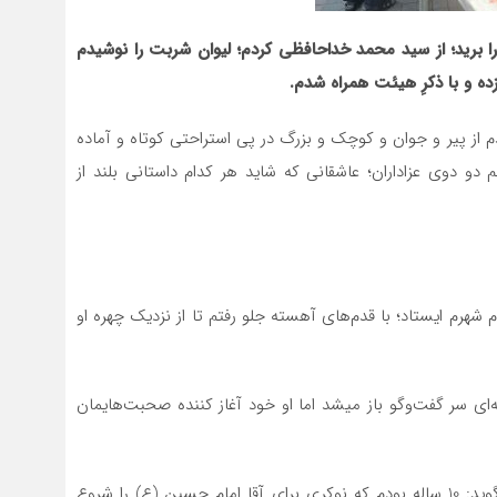
برید؛ از سید محمد خداحافظی کردم؛ لیوان شربت را نوشیدم
ه و با ذکرِ هیئت همراه شدم.
 از پیر و جوان و کوچک و بزرگ در پی استراحتی کوتاه و آماده
و دوی عزاداران؛ عاشقانی که شاید هر کدام داستانی بلند از
شهرم ایستاد؛ با قدم‌های آهسته جلو رفتم تا از نزدیک چهره او
نه‌ای سر گفت‌وگو باز میشد اما او خود آغاز کننده صحبت‌هایمان
علی پهلوان پیرغلام شهرم از اردات خود به آقا اباعبدالله می‌گوید: 10 ساله بودم که نوکری برای آقا امام حسین (ع) را شروع