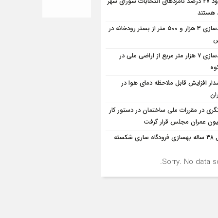
حدود ۲۷ درصد نامزدهای انتخابات شورای شهر
د هستند
آزادسازی 3 هزار و 500 متر از بستر رودخانه در
س
آزادسازی 7 هزار متر مربع از اراضی ملی در
وه
ار افزایش قابل ملاحظه دمای هوا در
ان
نگری در مقررات ملی ساختمان در دستور کار
ون عمران مجلس قرار گرفت
قفل ۳۸ ساله بهسازی فرودگاه ساری شکسته
Sorry. No data so