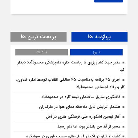
پربازدید ها
پر بحث ترین ها
1 روز
1 هفته
مدیر جهاد کشاورزری با ریاست اداره دامپزشکی محمودآباد دیدار
کرد
اجرای ۴۵ برنامه به‌مناسبت ۴۵ سالگی انقلاب توسط اداره تعاون،
کار و رفاه اجتماعی محمودآباد
غافلگيري سارق ساختمان نيمه کاره در محمودآباد
هشدار افزایش قابل ملاحظه دمای هوا در مازندران
آغاز نهمین اشکواره ملی فرهنگی هنری در آمل
مسیر از قدِ من بلندتر بود، اما دلم رسید
کشف 7 کیلو تریاک در قوطی‌‌های چسب فوری در سوادکوه