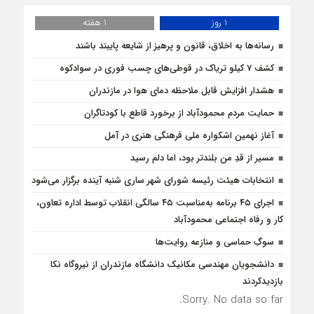
1 روز
1 هفته
رسانه‌ها به اخلاق، قانون و پرهیز از شایعه پایبند باشند
کشف 7 کیلو تریاک در قوطی‌‌های چسب فوری در سوادکوه
هشدار افزایش قابل ملاحظه دمای هوا در مازندران
حمایت مردم محمودآباد از برخورد قاطع با کودتاگران
آغاز نهمین اشکواره ملی فرهنگی هنری در آمل
مسیر از قدِ من بلندتر بود، اما دلم رسید
انتخابات هیئت رئیسه شورای شهر ساری شنبه آینده برگزار می‌شود
اجرای ۴۵ برنامه به‌مناسبت ۴۵ سالگی انقلاب توسط اداره تعاون،
کار و رفاه اجتماعی محمودآباد
سوگِ حماسی و منازعه روایت‌ها
دانشجویان مهندسی مکانیک دانشگاه مازندران از نيروگاه نکا
بازديدكردند
Sorry. No data so far.