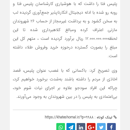
پلیس فتا را داشت که با هوشیاری کارشناسان پلیس فتا و
روبه‌ رو شده با ادله دیجیتال انکارناپذیر جمع‌آوری گردیده لب
به سخن گشود و به برداشت غیرمجاز از حساب 26 شهروندان
مازنی اعتراف کرده‌ ومبالغ کلاهبرداری شده تا این
لحظه12.000.000.000 ریال برآورد گردیده است ، متهم کل این
مبلغ را بصورت گسترده درحوزه خرید وفروش طلاء داشته
است.
وی تصریح کرد: باکسانی که با غصب عنوان پلیس، قصد
اخاذی از مردم را داشته باشند به‌شدت برخورد خواهیم کرد،
چراکه این افراد سودجو علاوه بر اجرای نیات شوم خود،
بی‌اعتمادی به پلیس را در بین شهروندان به وجود می‌آورند.
لینک کوتاه :
https://khateshomal.ir/?p=9988