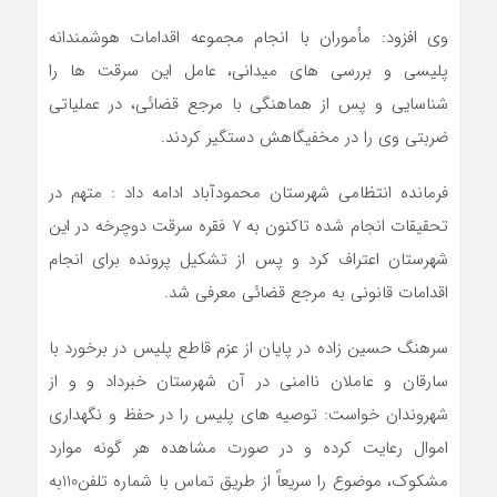
وي افزود: مأموران با انجام مجموعه اقدامات هوشمندانه
پليسي و بررسي هاي ميداني، عامل اين سرقت ها را
شناسايي و پس از هماهنگي با مرجع قضائي، در عملياتي
ضربتي وي را در مخفيگاهش دستگير کردند.
فرمانده انتظامي شهرستان محمودآباد ادامه داد : متهم در
تحقيقات انجام شده تاکنون به 7 فقره سرقت دوچرخه در اين
شهرستان اعتراف کرد و پس از تشکيل پرونده براي انجام
اقدامات قانوني به مرجع قضائي معرفي شد.
سرهنگ حسين زاده در پايان از عزم قاطع پليس در برخورد با
سارقان و عاملان ناامني در آن شهرستان خبرداد و و از
شهروندان خواست: توصيه هاي پليس را در حفظ و نگهداري
اموال رعايت کرده و در صورت مشاهده هر گونه موارد
مشكوک، موضوع را سريعاً از طريق تماس با شماره تلفن110به