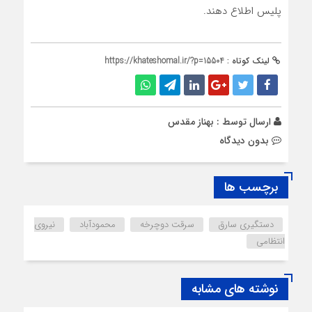
پليس اطلاع دهند.
لینک کوتاه :
https://khateshomal.ir/?p=15504
ارسال توسط :
بهناز مقدس
بدون دیدگاه
برچسب ها
دستگیری سارق
سرقت دوچرخه
محمودآباد
نیروی
انتظامی
نوشته های مشابه