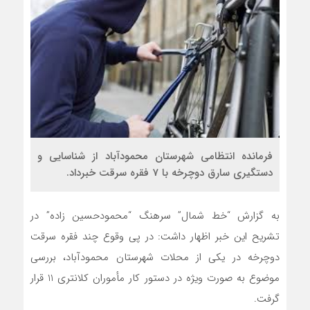
فرمانده انتظامی شهرستان محمودآباد از شناسايی و
دستگيری سارق دوچرخه با 7 فقره سرقت خبرداد.
به گزارش “خط شمال” سرهنگ “محمودحسين زاده” در
تشريح اين خبر اظهار داشت: در پي وقوع چند فقره سرقت
دوچرخه در يکي از محلات شهرستان محمودآباد، بررسي
موضوع به صورت ويژه در دستور کار مأموران کلانتري 11 قرار
گرفت.