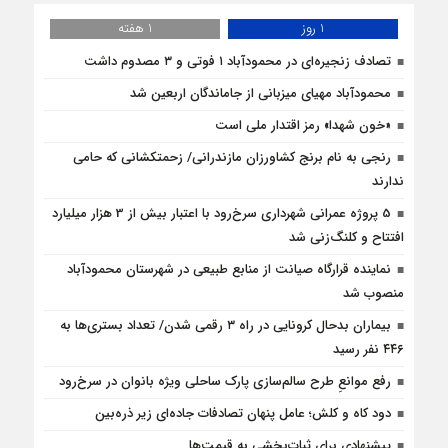
1 روز
1 هفته
تصادف زنجیره‌ای در محمودآباد ۱ فوتی و ۳ مصدوم داشت
محمودآباد مهیای میزبانی از جاماندگان اربعین شد
«خون شهدا» رمز اقتدار ملی است
رنجی به نام برنج کشاورزان مازندرانی/ زحمتکشانی که حامی
ندارند
5 پروژه‌ عمرانی شهرداری سرخ‌رود با اعتبار بیش از 3 هزار میلیارد
افتتاح و کلنگ‌زنی شد
نماینده قرارگاه صیانت از منابع طبیعی در شهرستان محمودآباد
منصوب شد
بیماران بدحال کرونایی در راه ۳ رقمی شدن/ تعداد بستری‌ها به
۴۴۶ نفر رسید
رفع موانع‌ِ طرح سالم‌سازی پارک ساحلی ویژه بانوان در سرخ‌رود
دود کاه و کلش؛ عامل پنهان تصادفات جاده‌ای زیر ذره‌بین
پیشنهادی برای ثبات‌بخشی به قیمت‌ها