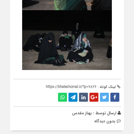
لینک کوتاه :
https://khateshomal.ir/?p=7826
ارسال توسط :
بهناز مقدس
بدون دیدگاه