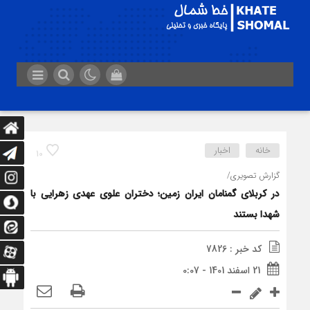
خانه
اخبار
10
گزارش تصویری/
در کربلای گمنامان ایران زمین؛ دختران علوي عهدی زهرایی با
شهدا بستند
کد خبر : 7826
21 اسفند 1401 - 0:07