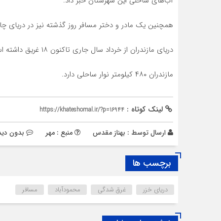
آب‌های ساحلی این شهرستان خبر داد.
همچنین یک مادر و دختر مسافر روز گذشته نیز در دریای چ
دریای مازندران از خرداد سال جاری تاکنون ۱۸ غریق داشته است.
مازندران ۴۸۰ کیلومتر نوار ساحلی دارد.
لینک کوتاه :
https://khateshomal.ir/?p=16944
ارسال توسط :
بهناز مقدس
منبع : مهر
بدون دید
برچسب ها
دریای خزر
غرق شدگی
محمودآباد
مسافر