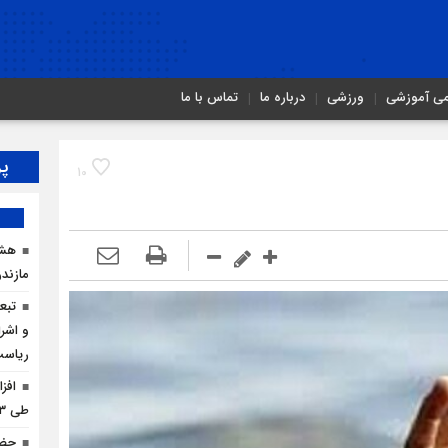
می آموزشی
ورزشی
درباره ما
تماس با ما
پر
10
هشد
مازندر
تبع
و اشرا
ریاس
افز
طی ۳ ماه امسال
حضو