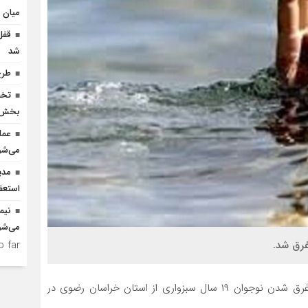
میان د
شد
طرح
بخش ک
عمل
می‌شو
مدی
استعف
نیم
می‌شو
 far.
به گزارش “خط شمال” جمعیت هلال احمر محمود آباد از غرق شدن نوجوان ۱۹ سال سبزواری از استان خراسان رضوی در