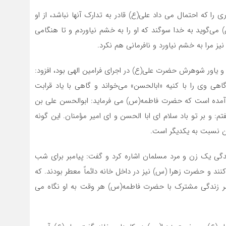
 را که احتمال می داد علی(ع) قادر به تدارک آنها نباشد، از او
می‌گوید به خدا سوگند که او را به خشم نیاوردم و تا هنگامی
نیز مرا به خشم نیاورد و نافرمانی هم نکرد.
 یاور شوهرش حضرت علی(ع) در اجرای فرامین الهی بود، افزود:
 گاهی وی را با کنیه «ابالحسن» می‌خواند و گاهی با یاد قرابت
ء آمده است که حضرت فاطمه(س) می فرماید: ابوالحسن على بن
م: و بر تو باد سلام اى ابا الحسن و اى امیر مؤمنان. این گونه
ین نسبت به یکدیگر است.
گی یک زن و مرد مسلمان اشاره کرد و گفت: پیامبر برای شب
د و حضرت زهرا (س) نیز در داخل خانه دائماً معطر بودند. که
راسر زندگی مشترک با حضرت فاطمه(س) هر وقت به او نگاه می