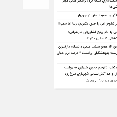
مندسازی شبکه برق؛ راهکار علمی مهار
ی‌ها
گیری عضو داعش در جویبار
 نیلوفر آبی را جدی بگیریم/ زیبا اما سمی!!
ی به نام برنج کشاورزان مازندرانی/
شانی که حامی ندارند
حضور 14 عضو هیئت علمی دانشگاه مازندران
در فهرست پژوهشگران پراستناد 2 درصد برتر جهان
کشی نافرجام بانوی شیرازی به روایت
 واحد آتش‌نشانی شهرداری سرخ‌رود
Sorry. No data so