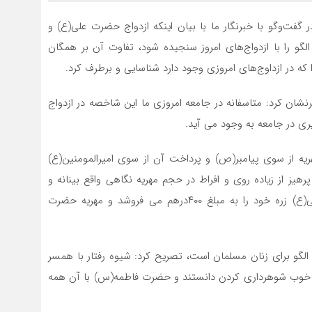
 گفت‌وگو با خبرنگار ما با بیان اینکه ازدواج حضرت علی(ع) و
لگو را با ازدواج‌های امروز سنجیده شود، تفاوت آن بر همگان
که در ازداوج‌های امروزی وجود دارد شناسایی و برطرف کرد.
ان کرد: متاسفانه در جامعه امروزی ما این شاخصه در ازدواج
ی در جامعه به وجود می آید.
یه از سوی پیامبر(ص) و پرداخت آن از سوی امیرالمومنین(ع)
یز از زیاده روی و افراط در حجم مهریه نگاهی واقع بینانه و
معقول و دینی شده است که به همین منظور حضرت علی(ع) زره خود را به مبلغ ۴۰۰درهم می فروشد و مهریه حضرت
لگو برای زنان مسلمان است، تصریح کرد: شیوه رفتار با همسر
 خوب شوهرداری کردن دانستند و حضرت فاطمه(س) با آن همه