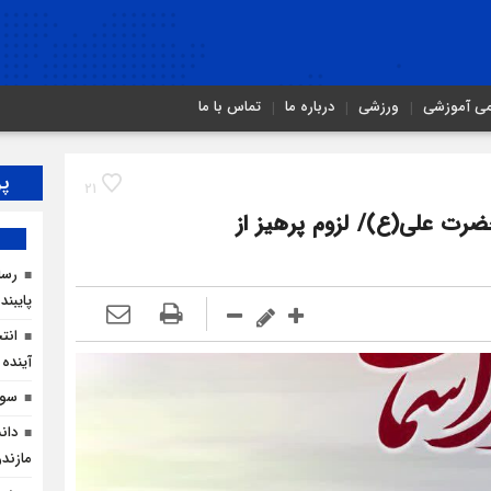
می آموزشی
ورزشی
درباره ما
تماس با ما
پر
21
رت علی(ع)/ لزوم پرهیز از
رسان
پایبند
انت
آینده 
سوگ
دان
مازندر