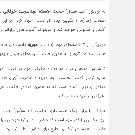
به گزارش “خط شمال”
حجت الاسلام عبدالمجید خرقانی
در
حضرت زهرا(س) الگویی ایده آل است، اظهار کرد: اگر این ا
آشکار و ملموس خواهد شد و می‌تواند آسیب‌های فراوانی را 
وی یکی از شاخصه‌های مهم ازدواج را
مهریه
دانست و خاطرنش
ها رعایت نمی‌شود و به همین خاطر آسیب‌های جبران ناپذیر
کارشناس مذهبی در ادامه به دو حقیقت مهم در تعیین مهر
اشاره کرد و گفت: نخست لزوم مهریه و اهمیت آن و بعد پره
زهرا(س) را پرداخت می‌کند.
خرقانی با بیان اینکه همسرداری حضرت فاطمه(س) بهترین ا
برای یک زن آنقدر مهم است که حضرت علی(ع) جهاد زن را
فضیلت، همسری نیکو و مطیع برای حضرت علی(ع) بود.