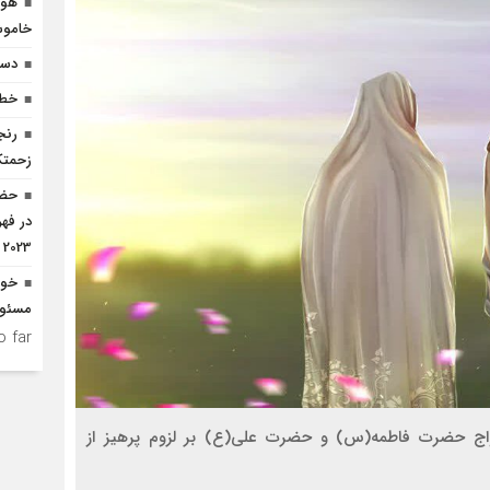
هوش
خاموش
دست
خطر
رنج
زحمتک
2023
خود
مسئول
 far.
دواج حضرت فاطمه(س) و حضرت علی(ع) بر لزوم پرهیز از