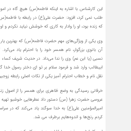
این کارشناس با اشاره به اینکه فاطمه(س) هیچ گاه در اموری
طلب نمی کرد، افزود: حضرت علی(ع) در رابطه با فاطمه(س) 
که زنده بود، او را وادار به کاری که خوشش نیاید نکردم و او 
وی یکی از ویژگی‌های مهم حضرت فاطمه(س) که بهترین یار و
آن بانوی بزرگوار، نام همسر خود را با احترام یاد می‌کرد.
نسبی (یا ابن عم) وی را ندا می‌داد. در حدیث شریف کسا
ابیطالب وارد شد و فرمود سلام بر تو اى دختر رسول خدا گفت
نقل نام و خطاب احترام آمیز یکی از نکات اصلی رابطه زوج
خرقانی رسیدگی به وضع ظاهری برای همسر را از اصول زند
عروسی حضرت زهرا (س) دستور داد عطرهایی خوشبو تهیه کنن
امیرالمؤمنین علی(ع) به خدا سوگند یاد می‌کند که در س
کردم رنج‌ها و اندوه‌هایم برطرف می شد.