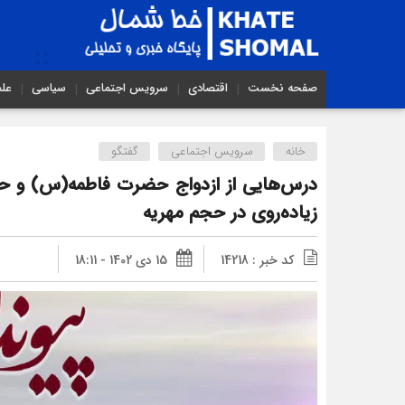
صفحه نخست
اقتصادی
سرویس اجتماعی
سیاسی
عل
خانه
سرویس اجتماعی
گفتگو
درس‌هایی از ازدواج حضرت فاطمه(س) و حض
زیاده‌روی در حجم مهریه
کد خبر : 14218
15 دی 1402 - 18:11