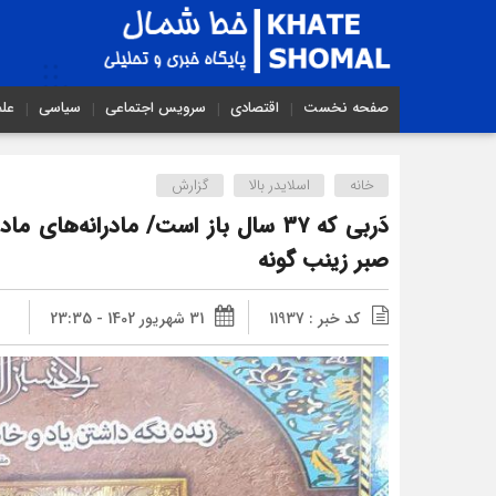
صفحه نخست
اقتصادی
سرویس اجتماعی
سیاسی
عل
خانه
اسلایدر بالا
گزارش
دَربی که ۳۷ سال باز است/ مادرانه‌ها
صبر زینب گونه
کد خبر : 11937
31 شهریور 1402 - 23:35