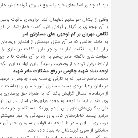
بود که چطور اشک‌های خود را سریع بر روی گونه‌هایش جاری 
وقتی از ایشان خواستیم دعایمان کند، برای‌مان عاقبت بخی
با آن لهجه زیبای گیلکی گیلانی اش، گفت: خداروشکر می‌گوی
نگاهی مهربان بر کم توجهی های مسئولان امر
به مانند خانمی که در آن منزل دیدمش از ابتدای ورودمان
زبان نیاورد؛ نگفت نیاز به ویلچر دارم؛ نگفت پرستاری ر
خواسته‌های ناگفته مادر چشم به راه بر آن داشت تا با 
ارتباط برقرار کرده و از وضعیت رسیدگی این نهاد به این الگوی
توجه بنیاد شهید چالوس بر رفع مشکلات مادر شهید
محمدجاسم قدمی که به تازگی ریاست بنیاد چالوس را برعهده گ
در پایان زهرا مرادی پسند مسئول امور درمان و بهداشت بن
از مردادماه امسال افزایش يافته که به همراه حق پرستاری ب
وی عنوان کرد: با توجه به وجود ویلچرهای امانی در این نها
طی پیگیری‌های لازم پس از دو روز یک دستگاه ویلچر به صور
مرادی پسند خاطرنشان کرد: برای رسیدگی به امور معیشت
پرستاری از این مادر با توجه به قوانین سازمان حق آن
مشکلی از سوی فرزندشان به بنیاد داده نشد.
وی گفت: با وجود صبوری این مادر بنیاد شهید بر خود مو