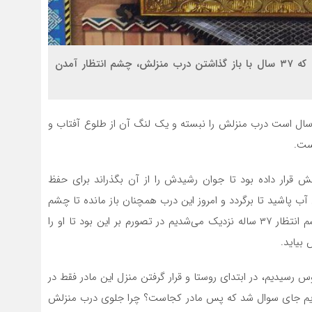
مادر شهید موسی خدمتگزار، اسوه‌ای از صبر و استقامت که ۳۷ سال با باز گذاشتن درب منزلش، چشم انتظار آمدن
 گزارش “خط شمال” وقتی عازم خانه‌اش شدیم گفتند ۳۷ سال است درب منزلش را نبسته و یک لنگ آن از طلوع آفتاب و
است.
 دستانش قرار داده بود تا جوان رشیدش را از آن بگذراند برای حفظ
شید تا برگردد و امروز این درب همچنان باز مانده تا چشم
انتظاری اش به سرآید و هر لحظه به روستای این مادر چشم انتظار ۳۷ ساله نزدیک می‌شدیم در تصورم بر این بود تا او را
 بیاید.
رسیدیم، در ابتدای روستا و قرار گرفتن منزل این مادر فقط در
و برایم جای سوال شد که پس مادر کجاست؟ چرا جلوی درب منزلش