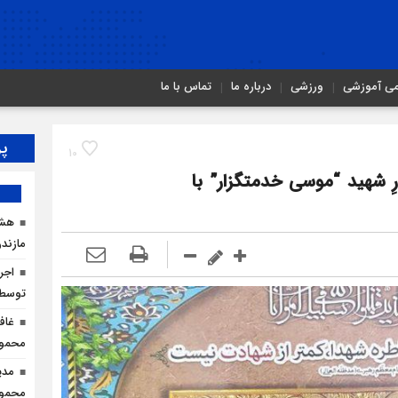
می آموزشی
ورزشی
درباره ما
تماس با ما
پر
10
ی مادرِ شهید “موسی خدمتگزار” با
هشد
مازندر
توسط ا
غاف
محمود
مدی
محمودآ