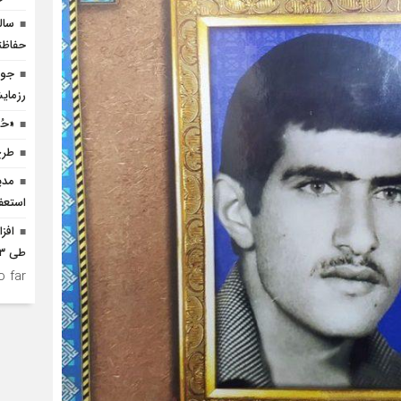
سال
حفاظت
جوا
رزمای
«حُ
طرح
مدی
استعف
افز
طی ۳ ماه امسال
 far.