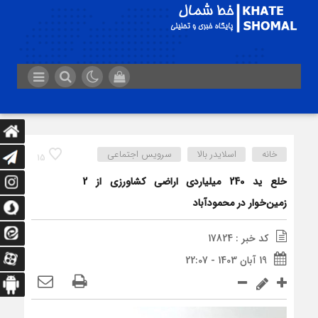
خانه
اسلایدر بالا
سرویس اجتماعی
15
خلع يد 240 ميلياردی اراضی کشاورزی از 2
زمين‌خوار در محمودآباد
کد خبر : 17824
19 آبان 1403 - 22:07