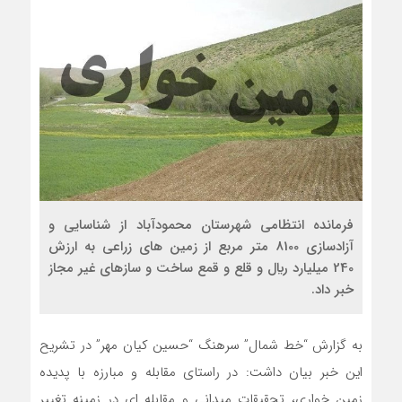
فرمانده انتظامي شهرستان محمودآباد از شناسايي و
آزادسازي 8100 متر مربع از زمين هاي زراعي به ارزش
240 ميليارد ريال و قلع و قمع ساخت و سازهاي غير مجاز
خبر داد.
به گزارش “خط شمال” سرهنگ “حسين کيان مهر” در تشريح
اين خبر بيان داشت: در راستاي مقابله و مبارزه با پديده
زمين خواري، تحقيقات ميداني و مقابله اي در زمينه تغيير