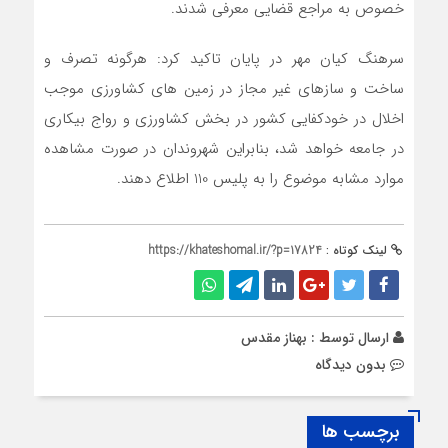
خصوص به مراجع قضايي معرفي شدند.
سرهنگ کيان مهر در پايان تاکيد کرد: هرگونه تصرف و
ساخت و سازهاي غير مجاز در زمين هاي کشاورزي موجب
اخلال در خودکفايي کشور در بخش کشاورزي و رواج بيکاري
در جامعه خواهد شد، بنابراين شهروندان در صورت مشاهده
موارد مشابه موضوع را به پليس 110 اطلاع دهند.
لینک کوتاه :
https://khateshomal.ir/?p=17824
ارسال توسط :
بهناز مقدس
بدون دیدگاه
برچسب ها