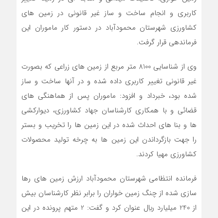
کاربري و انجام ساخت و ساز غير قانوني در زمين هاي
کشاورزي شهرستان محمودآباد در دستور کار ماموران اين
فرماندهي قرار گرفت.
وي از شناسايي 8100 متر مربع از زمين هاي زراعي که بصورت
غير قانوني تغيير کاربري داده شده و در آنها ساخت و ساز
شده بود، خبرداد و افزود: ماموران پس از هماهنگي هاي
قضائي و با همکاري کارشناسان جهاد کشاورزي، ديوارکشي
ها و بنا هاي احداث شده در اين زمين ها را تخريب و بستر
را جهت بازگرداندن اين زمين ها به چرخه توليد محصولات
کشاورزي مهيا کردند.
فرمانده انتظامي شهرستان محمودآباد ارزش زمين هاي رها
سازي شده از چنگ زمين خواران را برابر نظر کارشناسان بيش
از 240 ميليارد ريال عنوان کرد و گفت: 2 متهم پرونده در اين