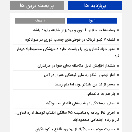
پربازدید ها
پر بحث ترین ها
1 روز
1 هفته
رسانه‌ها به اخلاق، قانون و پرهیز از شایعه پایبند باشند
کشف 7 کیلو تریاک در قوطی‌‌های چسب فوری در سوادکوه
مدیر جهاد کشاورزری با ریاست اداره دامپزشکی محمودآباد دیدار
کرد
هشدار افزایش قابل ملاحظه دمای هوا در مازندران
آغاز نهمین اشکواره ملی فرهنگی هنری در آمل
مسیر از قدِ من بلندتر بود، اما دلم رسید
باز هم جا مانده‌ام…
تجلی ایستادگی در شب‌های اقتدار محمودآباد
اجرای ۴۵ برنامه به‌مناسبت ۴۵ سالگی انقلاب توسط اداره تعاون،
کار و رفاه اجتماعی محمودآباد
حمایت مردم محمودآباد از برخورد قاطع با کودتاگران