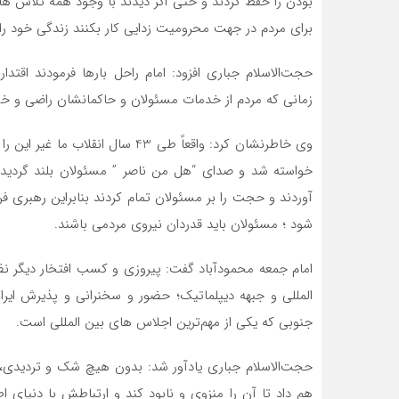
بودن را حفظ کردند و حتّی اگر دیدند با وجود همه تلاش ه
برای مردم در جهت محرومیت زدایی کار بکنند زندگی خود 
حجت‌الاسلام جباری افزود: امام راحل بارها فرمودند اقت
زمانی که مردم از خدمات مسئولان و حاکمانشان راضی و خش
وی خاطرنشان کرد: واقعاً طی 43 سا
خواسته شد و صدای “هل من ناصر ” مسئولان بلند گردید م
آوردند و حجت را بر مسئولان تمام کردند بنابراین رهبری
شود ؛ مسئولان باید قدردان نیروی مردمی باشند.
امام جمعه محمودآباد گفت: پیروزی و کسب افتخار دیگر 
المللی و جبهه دیپلماتیک؛ حضور و سخنرانی و پذیرش ایرا
جنوبی که یکی از مهم‌ترین اجلاس های بین المللی است.
حجت‌الاسلام جباری یادآور شد: بدون هیچ شک و تردیدی
هم داد تا آن را منزوی و نابود کند و ارتباطش با دنیای 