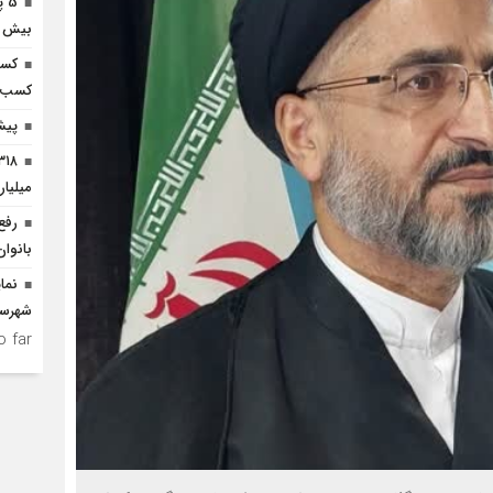
5 
بیش از 3 هزار میلیارد افتتاح 
کسب
کسب و
پیش
میلیا
رفع
بانوان
نما
شهرست
 far.