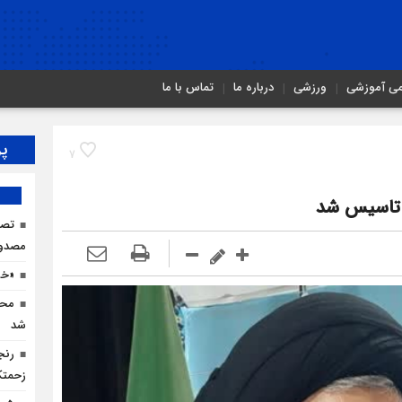
می آموزشی
ورزشی
درباره ما
تماس با ما
پر
7
 تاسیس شد
مصدو
«خو
محم
شد
رنج
زحمتک