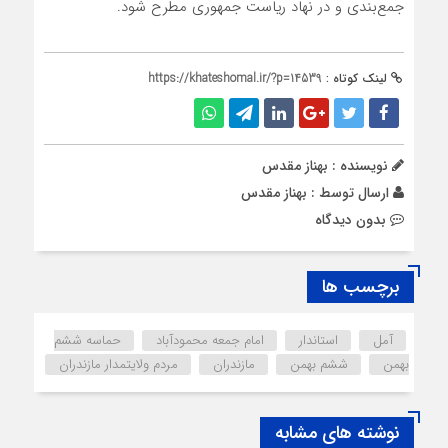
جمع‌بندی و در نهاد ریاست جمهوری مطرح شود.
لینک کوتاه :
https://khateshomal.ir/?p=14539
نویسنده : بهناز مقدس
ارسال توسط :
بهناز مقدس
بدون دیدگاه
برچسب ها
آمل
استاندار
امام جمعه محمودآباد
حماسه ششم
بهمن
ششم بهمن
مازندران
مردم ولایتمدار مازندران
نوشته های مشابه