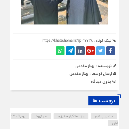
لینک کوتاه :
https://khateshomal.ir/?p=17738
نویسنده : بهناز مقدس
ارسال توسط :
بهناز مقدس
بدون دیدگاه
برچسب ها
جضور پرشور
روز استکبار ستیزی
سرخ‌رود
یوم‌الله ۱۳
ابان