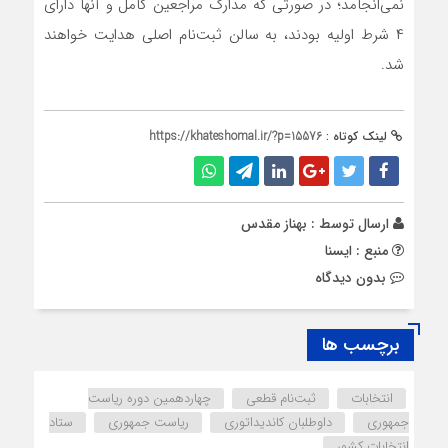
نمی‌انجامد؛ در صورتی که مدارک مراجعین کامل و آنها دارای
۴ شرط اولیه بودند، به سالن ثبت‌نام اصلی هدایت خواهند
شد.
لینک کوتاه :
https://khateshomal.ir/?p=15576
ارسال توسط :
بهناز مقدس
منبع : ایسنا
بدون دیدگاه
برچسب ها
انتخابات
ثبت‌نام قطعی
چهاردهمین دوره ریاست
جمهوری
داوطلبان کاندیداتوری
ریاست جمهوری
ستاد
انتخابات کشور