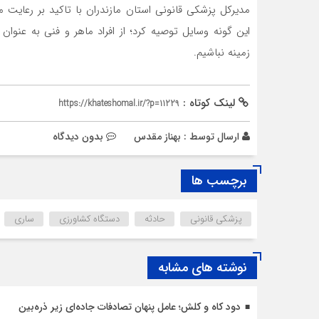
مدیرکل پزشکی قانونی استان مازندران با تاكيد بر رعايت مو
اين گونه وسايل توصيه كرد؛ از افراد ماهر و فني به عنوان
زمينه نباشيم.
لینک کوتاه :
https://khateshomal.ir/?p=11229
ارسال توسط :
بهناز مقدس
بدون دیدگاه
برچسب ها
پزشکی قانونی
حادثه
دستگاه کشاورزی
ساری
نوشته های مشابه
دود کاه و کلش؛ عامل پنهان تصادفات جاده‌ای زیر ذره‌بین