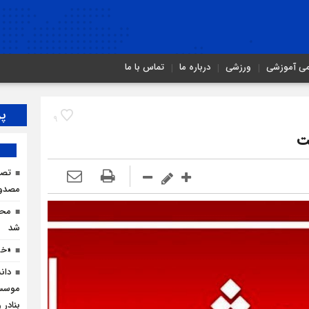
می آموزشی
ورزشی
درباره ما
تماس با ما
پر
9
ت
مصدو
محم
شد
«خو
دان
موسسا
بنادر 