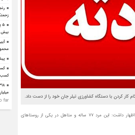
رنج
زحمتک
5 
بیش از 3 هزار میلیارد افتتاح 
آیی
محمودآ
پیش
کسب
کسب و
میلیا
 كار كردن با دستگاه كشاورزي تيلر جان خود را از دست داد.
 far.
به گزارش “خط شمال” دکتر علی عباسی در این خصوص اظهار داشت: این مرد 77 ساله و متاهل در یکی از روستاهای