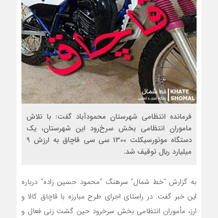
فرمانده انتظامی شهرستان محمودآباد گفت: با تلاش
ماموران انتظامی بخش سرخ‌رود اين شهرستان، يک
دستگاه موتورسيکلت 1300 سی سی قاچاق به ارزش 9
ميليارد ريال توقيف شد.
به گزارش “خط شمال” سرهنگ “محمود حسين زاده” درباره
اين خبر گفت: در راستاي اجراي طرح مبارزه با قاچاق کالا و
ارز، مأموران انتظامي بخش سرخرود حين گشت زني فعال و