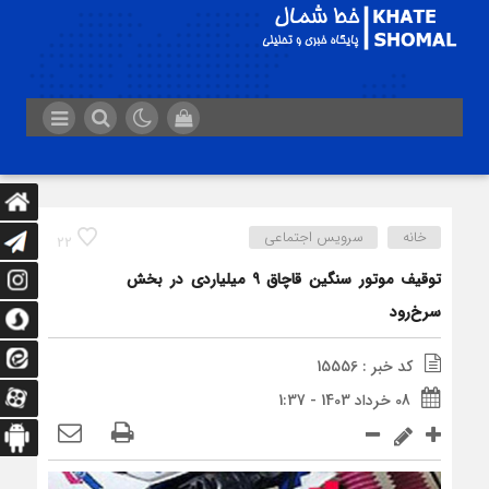
خانه
سرویس اجتماعی
22
توقيف موتور سنگين قاچاق 9 ميلياردی در بخش
سرخ‌رود
کد خبر : 15556
08 خرداد 1403 - 1:37