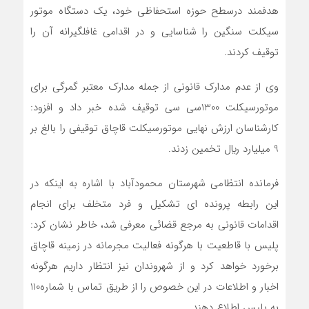
هدفمند درسطح حوزه استحفاظي خود، يک دستگاه موتور
سيکلت سنگين را شناسايي و در اقدامي غافلگيرانه آن را
توقيف کردند.
وي از عدم مدارک قانوني از جمله مدارک معتبر گمرگي براي
موتورسيکلت 1300سي سي توقيف شده خبر داد و افزود:
کارشناسان ارزش نهايي موتورسيکلت قاچاق توقيفي را بالغ بر
9 ميليارد ريال تخمين زدند.
فرمانده انتظامي شهرستان محمودآباد با اشاره به اينکه در
اين رابطه پرونده اي تشکيل و فرد متخلف براي انجام
اقدامات قانوني به مرجع قضائي معرفي شد، خاطر نشان کرد:
پليس با قاطعيت با هرگونه فعاليت مجرمانه در زمينه قاچاق
برخورد خواهد کرد و از شهروندان نيز انتظار داريم هرگونه
اخبار و اطلاعات در اين خصوص را از طريق تماس با شماره110
به پليس اطلاع دهند.