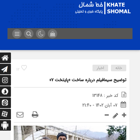
خانه
اخبار
12
توضیح سیمافیلم درباره ساخت «پایتخت ٧»
کد خبر : 13148
07 آبان 1402 - 21:40