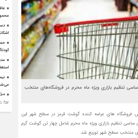
غاف
محمود
دست
اشکان
حما
کودتاگ
مدی
استعف
نیم
می‌شو
حمودآباد از توزیع 12 تن کالاهای ساسی تنظیم بازاری ویژه ماه محرم در فروشگاه‌های منتخب
«حُ
 far.
یش فروشگاه های عرضه کننده گوشت قرمز در سطح شهر این
اول تیر ماه امسال تاکنون 12 تن کالاهای ساسی تنظیم بازاری ویژه ماه محرم شامل چهار تن گوشت گرم
ای منتخب سطح شهر توزیع شد.