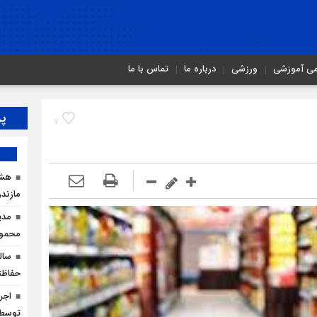
می آموزشی
ورزشی
درباره ما
تماس با ما
پر
7
هشد
مازندر
مدی
محمودآ
سال
حفاظت
توسط ا