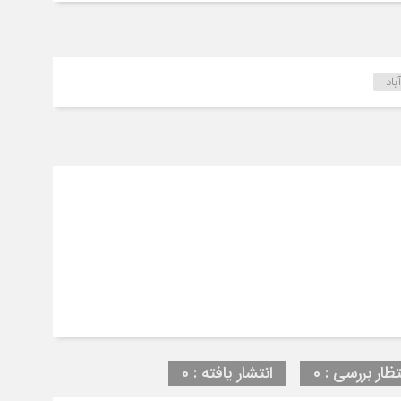
اد
تظار بررسی : 0
انتشار یافته : 0