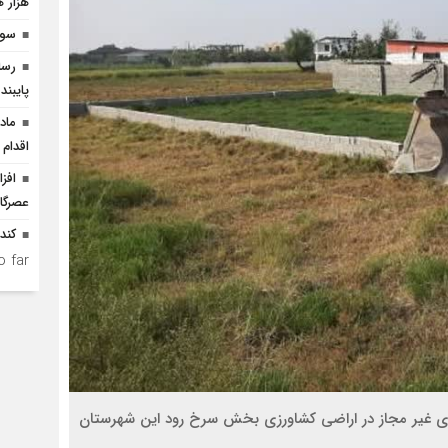
هزار ه
سوگ
رسان
پایبند
ماد
اقدام 
افز
عصرگاه
کند
 far.
ی محمودآباد از قلع و قمع ۹ مورد کاربری غیر مجاز در اراضی کشاورزی بخش سرخ رود این شهرستان