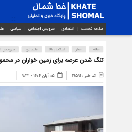
صفحه نخست
اقتصادی
سرویس اجتماعی
سیاسی
عل
خانه
اخبار
اسلایدر بالا
اقتصادی
سرویس اج
تنگ شدن عرصه برای زمین خواران در محمود 
کد خبر : 19591
05 آبان 1404 - 9:22