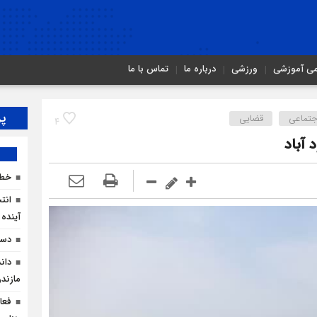
می آموزشی
ورزشی
درباره ما
تماس با ما
پر
تماعی
قضایی
4
آباد
خطر
انت
آینده 
دست
دان
مازندر