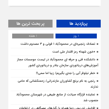
پربازدید ها
پر بحث ترین ها
1 روز
1 هفته
تصادف زنجیره‌ای در محمودآباد ۱ فوتی و ۳ مصدوم داشت
«خون شهدا» رمز اقتدار ملی است
دانشکده فنی و حرفه ای محمودآباد در لیست موسسات مجاز
آموزش‌های دریانوردی سازمان بنادر و دریانوردی کشور
خطر نیلوفر آبی را جدی بگیریم/ زیبا اما سمی!!
رنجی به نام برنج کشاورزان مازندرانی/ زحمتکشانی که حامی
ندارند
نماینده قرارگاه صیانت از منابع طبیعی در شهرستان محمودآباد
منصوب شد
افزایش تدریجی دما همراه با رگبارهای عصرگاهی در ارتفاعات