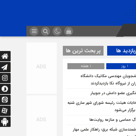
بازدید ها
پر بحث ترین ها
1 روز
1 هفته
شجویان مهندسی مکانیک دانشگاه
ان از نيروگاه نکا بازديدكردند
گیری عضو داعش در جویبار
خابات هیئت رئیسه شورای شهر ساری شنبه
برگزار می‌شود
ِ حماسی و منازعه روایت‌ها
مندسازی شبکه برق؛ راهکار علمی مهار