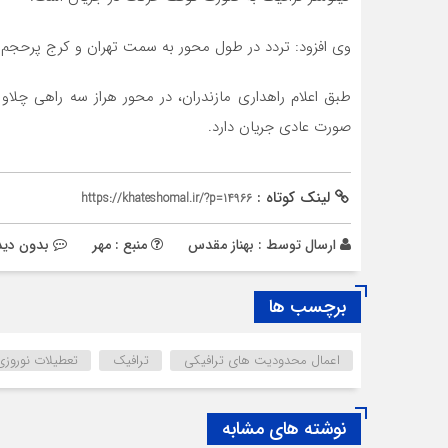
وی افزود: تردد در طول محور به سمت تهران و کرج پرحجم 
طبق اعلام راهداری مازندران، در محور هراز سه راهی چلا
صورت عادی جریان دارد.
لینک کوتاه :
https://khateshomal.ir/?p=14966
ارسال توسط :
بهناز مقدس
منبع : مهر
بدون دید
برچسب ها
اعمال محدودیت های ترافیکی
ترافیک
تعطیلات نوروزی
نوشته های مشابه