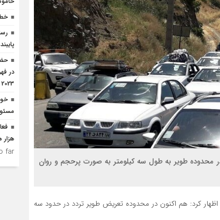
خاموش
خطر
رسان
پایبند
2023
خود
مسئول
هزار ه
 far.
در محدوده طویر به طول سه کیلومتر به صورت پرحجم و روان
ار کرد: هم اکنون در محدوده تعریض طویر تردد در حدود سه