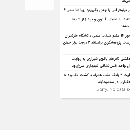
ی‌ها
 نیلوفر آبی را جدی بگیریم/ زیبا اما سمی!!
ه‌ها به اخلاق، قانون و پرهیز از شایعه
 باشند
حضور 14 عضو هیئت علمی دانشگاه مازندران
در فهرست پژوهشگران پراستناد 2 درصد برتر جهان
کشی نافرجام بانوی شیرازی به روایت
 واحد آتش‌نشانی شهرداری سرخ‌رود
فعالیت 2 بانک نشاء همراه با کشت مکانیزه 10
کتاری در محمودآباد
Sorry. No data so