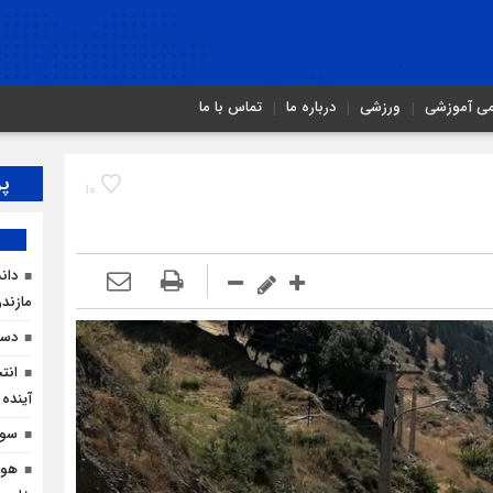
می آموزشی
ورزشی
درباره ما
تماس با ما
پر
10
دان
مازندر
دست
انت
آینده 
سوگ
هوش