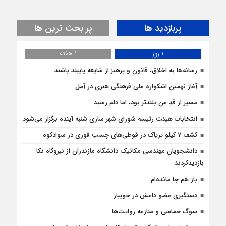
پربازدید ها
پر بحث ترین ها
1 روز
1 هفته
رسانه‌ها به اخلاق، قانون و پرهیز از شایعه پایبند باشند
آغاز نهمین اشکواره ملی فرهنگی هنری در آمل
مسیر از قدِ من بلندتر بود، اما دلم رسید
انتخابات هیئت رئیسه شورای شهر ساری شنبه آینده برگزار می‌شود
کشف 7 کیلو تریاک در قوطی‌‌های چسب فوری در سوادکوه
دانشجویان مهندسی مکانیک دانشگاه مازندران از نيروگاه نکا
بازديدكردند
باز هم جا مانده‌ام…
دستگیری عضو داعش در جویبار
سوگِ حماسی و منازعه روایت‌ها