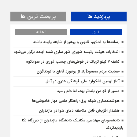
پربازدید ها
پر بحث ترین ها
1 روز
1 هفته
رسانه‌ها به اخلاق، قانون و پرهیز از شایعه پایبند باشند
انتخابات هیئت رئیسه شورای شهر ساری شنبه آینده برگزار می‌شود
کشف 7 کیلو تریاک در قوطی‌‌های چسب فوری در سوادکوه
حمایت مردم محمودآباد از برخورد قاطع با کودتاگران
آغاز نهمین اشکواره ملی فرهنگی هنری در آمل
مسیر از قدِ من بلندتر بود، اما دلم رسید
هوشمندسازی شبکه برق؛ راهکار علمی مهار خاموشی‌ها
هشدار افزایش قابل ملاحظه دمای هوا در مازندران
دانشجویان مهندسی مکانیک دانشگاه مازندران از نيروگاه نکا
بازديدكردند