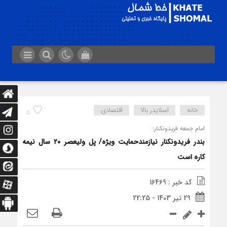
خانه
اسلایدر بالا
اقتصادی
5
امام جمعه فریدونکنار:
بندر فریدونکنار نیازمندحمایت ویژه/ پل ولیعصر ۲۰ سال نیمه
کاره است
کد خبر : 16469
29 تیر 1403 - 22:25