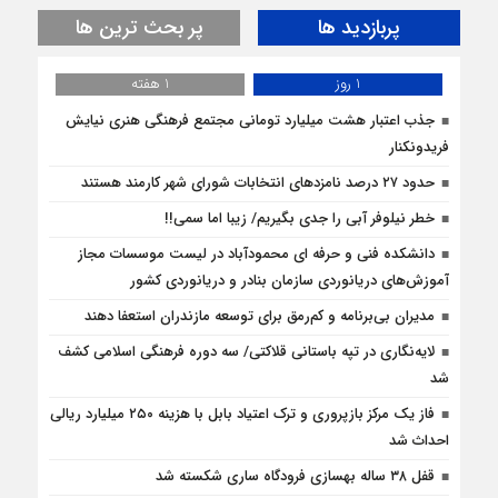
پربازدید ها
پر بحث ترین ها
1 روز
1 هفته
جذب اعتبار هشت میلیارد تومانی مجتمع فرهنگی هنری نیایش
فریدونکنار
حدود ۲۷ درصد نامزدهای انتخابات شورای شهر کارمند هستند
خطر نیلوفر آبی را جدی بگیریم/ زیبا اما سمی!!
دانشکده فنی و حرفه ای محمودآباد در لیست موسسات مجاز
آموزش‌های دریانوردی سازمان بنادر و دریانوردی کشور
مدیران بی‌برنامه و کم‌رمق برای توسعه مازندران استعفا دهند
لایه‌نگاری در تپه باستانی قلاکتی/ سه دوره فرهنگی اسلامی کشف
شد
فاز یک مرکز بازپروری و ترک اعتیاد بابل با هزینه ۲۵۰ میلیارد ریالی
احداث شد
قفل ۳۸ ساله بهسازی فرودگاه ساری شکسته شد