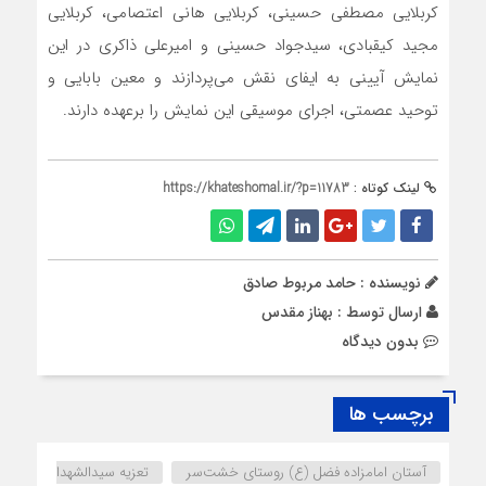
کربلایی مصطفی حسینی، کربلایی هانی اعتصامی، کربلایی
مجید کیقبادی، سیدجواد حسینی و امیرعلی ذاکری در این
نمایش آیینی به ایفای نقش می‌پردازند و معین بابایی و
توحید عصمتی، اجرای موسیقی این نمایش را برعهده دارند.
لینک کوتاه :
https://khateshomal.ir/?p=11783
نویسنده : حامد مربوط صادق
ارسال توسط :
بهناز مقدس
بدون دیدگاه
برچسب ها
آستان امامزاده فضل (ع) روستای خشت‌سر
تعزیه سیدالشهدا