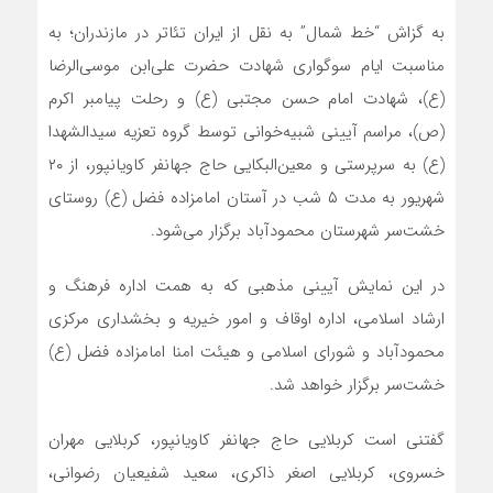
به گزاش “خط شمال” به نقل از ایران تئاتر در مازندران؛ به
مناسبت ایام سوگواری شهادت حضرت علی‌ابن موسی‌الرضا
(ع)، شهادت امام حسن مجتبی (ع) و رحلت پیامبر اکرم
(ص)، مراسم آیینی شبیه‌خوانی توسط گروه تعزیه سیدالشهدا
(ع) به سرپرستی و معین‌البکایی حاج جهانفر کاویانپور، از ۲۰
شهریور به مدت ۵ شب در آستان امامزاده فضل (ع) روستای
خشت‌سر شهرستان محمودآباد برگزار می‌شود.
در این نمایش آیینی مذهبی که به همت اداره فرهنگ و
ارشاد اسلامی، اداره اوقاف و امور خیریه و بخشداری مرکزی
محمودآباد و شورای اسلامی و هیئت امنا امامزاده فضل (ع)
خشت‌سر برگزار خواهد شد.
گفتنی است کربلایی حاج جهانفر کاویانپور، کربلایی مهران
خسروی، کربلایی اصغر ذاکری، سعید شفیعیان رضوانی،