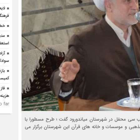
لای
فرهنگ
خطر
مدی
استعف
سوادک
باز
کمیسی
فاز 
هزینه ۲۵۰ میلیارد ریالی احداث
 far.
ب سی محفل در شهرستان میاندورود گفت ؛ طرح مسطورا با
ذهبی و موسسات و خانه های قرآن این شهرستان برگزار می