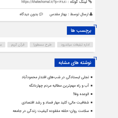
لینک کوتاه :
https://khateshomal.ir/?p=14881
ارسال توسط :
بهناز مقدس
بدون دیدگاه
برچسب ها
اداره تبلیغات میاندرود
طرح مسطورا
قرآن کریم
ما
نوشته های مشابه
تجلی ایستادگی در شب‌های اقتدار محمودآباد
آب و راه مهم‌ترین مطالبه مردم چهاردانگه
الوعده وفا!
شفافیت مالی؛ کلید مهار فساد و رشد اقتصادی
سلامت روان؛ حلقه مفقوده کیفیت زندگی در جامعه