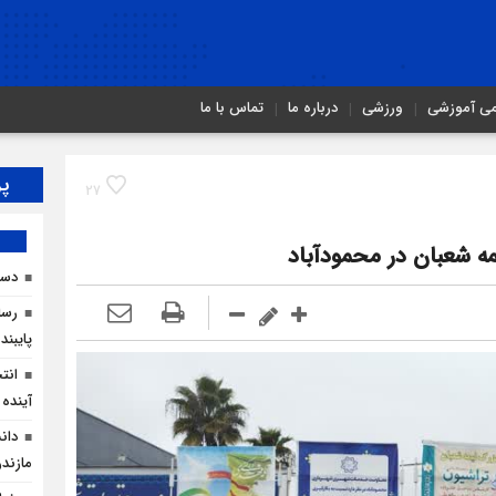
می آموزشی
ورزشی
درباره ما
تماس با ما
پر
27
ه شعبان در محمودآباد
دست
رسان
پایبند
انت
آینده 
دان
مازندر