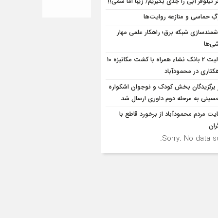
 نیلوفر آبی را جدی بگیریم/ زیبا اما سمی!!
ِ حماسی و منازعه روایت‌ها
مندسازی شبکه برق؛ راهکار علمی مهار
ی‌ها
فعالیت 2 بانک نشاء همراه با کشت مکانیزه 10
کتاری در محمودآباد
ر برگزیدگان بخش کودک و نوجوان اشکواره
سینی به مرحله دوم داوری ارسال شد
یت مردم محمودآباد از برخورد قاطع با
ران
Sorry. No data so