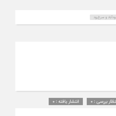
اد و سرخ‎‌رود
تظار بررسی : 0
انتشار یافته : 0