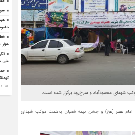
خطر
سوگ
هوش
خاموش
هزار ه
آثا
ملی ح
حما
کودتاگ
 far.
ودآباد و سرخ‎‌رود برگزار شده است.
ت امام عصر (عج) و جشن نیمه شعبان به‌همت موکب شهدای