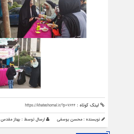
لینک کوتاه :
https://khateshomal.ir/?p=7644
نویسنده : محسن یوسفی
ارسال توسط :
بهناز مقدس