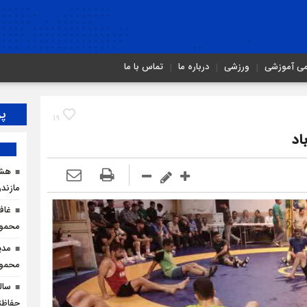
می آموزشی
ورزشی
درباره ما
تماس با ما
پر
19
اد
هشد
مازندر
غاف
محمود
مدی
محمودآ
سال
حفاظت