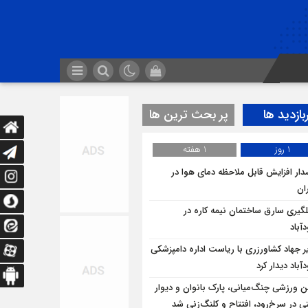
بازدید ها
پر بحث ترین ها
1 روز
1 هفته
ار افزایش قابل ملاحظه دمای هوا در
ان
لگيري سارق ساختمان نيمه کاره در
آباد
ر جهاد کشاورزری با ریاست اداره دامپزشکی
باد دیدار کرد
ن ورزشی چنگ‌میانی، پارک بانوان و دیوار
ی در سرخ‌رود، افتتاح و کلنگ‌زنی شد