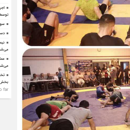
توسط ا
سوم
دست
نیم
می‌شو
عمل
می‌شو
بخش ک
 far.