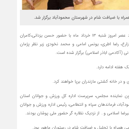
همراه با ضیافت شام در شهرستان محمودآباد برگزار شد.
به گزارش “خط شمال” اردوی تمرینی تیم ملی کشتی آزاد عصر امروز شنبه ۱۳ خرداد ماه با حضور حسن یزدانی،کامران
 زارع، رضا اطری، یونس امامی و محمد نخودی زیر نظر پژمان
ی (آکادمی اباذر اسلامی) برگزار شده است.
ک هفته ادامه دارد.
 و در خانه کشتی مازندران برپا خواهند کرد.
ن نماینده مجلس، سرپرست اداره کل ورزش و جوانان استان
دآباد، فرماندهان سپاه و انتطامی، رئیس اداره ورزش و جوانان
رضا اسلامی و… از نزدیک نظاره گر حضور ملی پوشان بودند.
 همراه با تجلیل و ضیافت شام در رستوران ماهور بود.